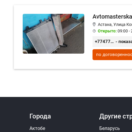
Avtomastersk
Астана, Улица Ко
Открыто:
09:00 - 
+77477024715
- показ
по договоренно
Города
Другие ст
Актобе
Беларусь