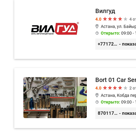
Вилгуд
4.0
4 
Астана, ул. Байы
Открыто:
09:00 - 
+77172978380
- показ
Bort 01 Car Se
4.0
2 
Астана, Кобда пе
Открыто:
09:00 - 
87011754444
- показ