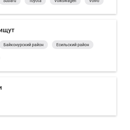
Subaru
Toyota
Volkswagen
Volvo
 ищут
Байконурский район
Есильский район
и