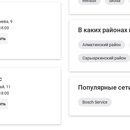
Renault
Skoda
иева, 9
18:00
В каких районах
ать
Алматинский район
Сарыаркинский район
с
Популярные сет
ай, 11
18:00
Bosch Service
ать