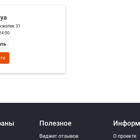
aya
кжелек 31
24:00
ать
сти
раны
Полезное
Информ
Виджет отзывов
О проекте