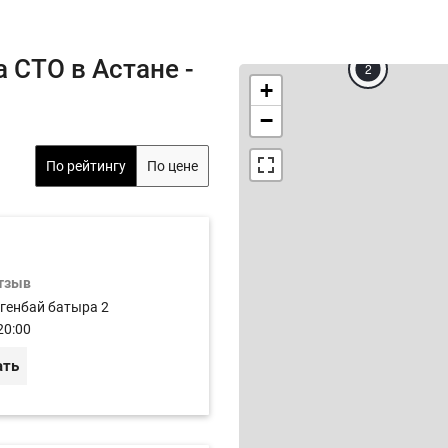
 СТО в Астане -
2
+
−
По рейтингу
По цене
отзыв
огенбай батыра 2
20:00
ать