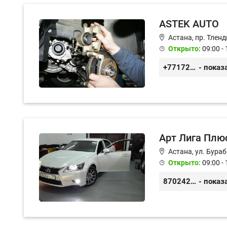
ASTEK AUTO
Астана, пр. Тленд
Открыто:
09:00 - 
+77172944444
- показ
Арт Лига Плю
Астана, ул. Бураб
Открыто:
09:00 - 
87024222822
- показ