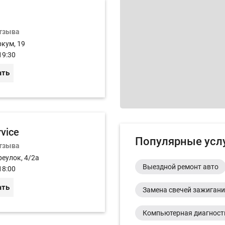
отзыва
ркум, 19
19:30
ать
rvice
Популярные усл
отзыва
реулок, 4/2а
Выездной ремонт авто
18:00
ать
Замена свечей зажиган
Компьютерная диагност