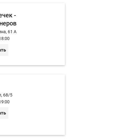
чек -
неров
на, 61 А
18:00
ать
, 68/5
19:00
ать