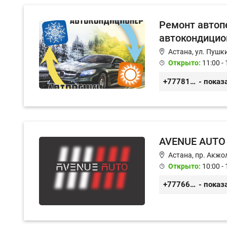
Ремонт автопе
автокондицио
Астана, ул. Пушки
Открыто:
11:00 - 
+77781562732
- показ
AVENUE AUTO
Астана, пр. Акжол
Открыто:
10:00 - 
+77766857788
- показ