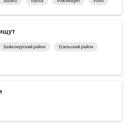
Subaru
Toyota
Volkswagen
Volvo
 ищут
Байконурский район
Есильский район
и