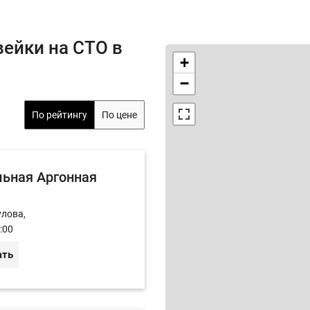
ейки на СТО в
+
−
По рейтингу
По цене
ьная Аргонная
улова,
:00
ать