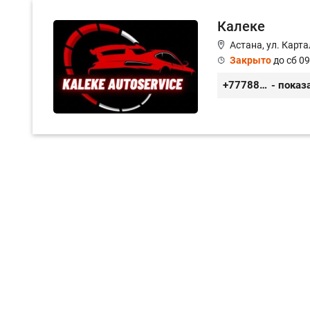
Калеке
Астана, ул. Карт
Закрыто
до сб 09
+77788424140
- показ