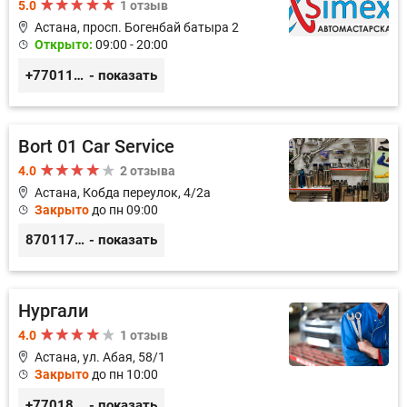
5.0
1 отзыв
Астана, просп. Богенбай батыра 2
Открыто:
09:00 - 20:00
+77011248780
- показать
Bort 01 Car Service
4.0
2 отзыва
Астана, Кобда переулок, 4/2а
Закрыто
до пн 09:00
87011754444
- показать
Нургали
4.0
1 отзыв
Астана, ул. Абая, 58/1
Закрыто
до пн 10:00
+77018150536
- показать