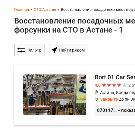
Главная
СТО Астаны
Восстановление посадочных мест под 
Восстановление посадочных ме
форсунки на СТО в Астане - 1
Фильтр
Найти рядом
Bort 01 Car Se
4.0
2 
Астана, Кобда пе
Закрыто
до пн 09
87011754444
- показ