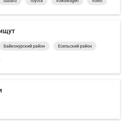
Subaru
Toyota
Volkswagen
Volvo
 ищут
Байконурский район
Есильский район
и