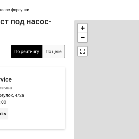
насос-форсунки
ст под насос-
+
−
По рейтингу
По цене
rvice
отзыва
реулок, 4/2а
:00
ать