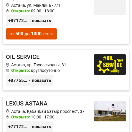
Астана, ул. Майлина - 7/1
Открыто:
09:00 - 18:00
+87172360186
- показать
500
1000
от
до
тенге
OIL SERVICE
Астана, пр. Тауелсыздык, 31
Открыто:
круглосуточно
+87755511396
- показать
LEXUS ASTANA
Астана, ​Қабанбай батыр проспект, 37
Открыто:
10:00 - 17:00
+77172577474
- показать