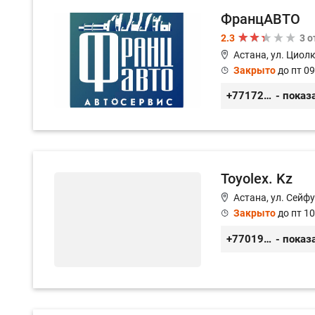
ФранцАВТО
2.3
3 
Астана, ул. Циол
Закрыто
до пт 09
+77172541601
- показ
Toyolex. Kz
Астана, ул. Сейфу
Закрыто
до пт 10
+77019605032
- показ