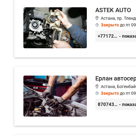
ASTEK AUTO
Астана, пр. Тленд
Закрыто
до пт 09
+77172944444
- показ
Ерлан автосе
Астана, Богенбай
Закрыто
до пт 09
87074312868
- показ