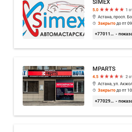
SIMEX
5.0
1 
Астана, просп. Б
Закрыто
до пт 09
+77011248780
- показ
MPARTS
4.5
2 
Астана, ул. Акжол
Закрыто
до пт 10
+77029352979
- показ