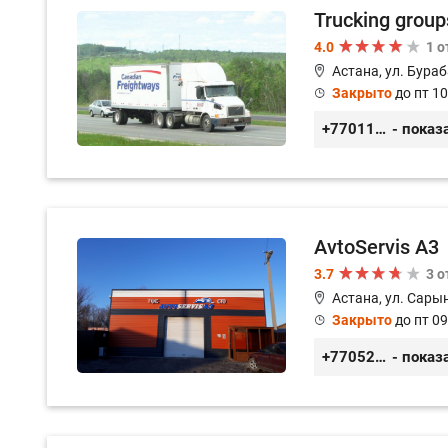
Trucking group
4.0
1 
Астана, ул. Бураб
Закрыто
до пт 10
+77011245925
- показ
AvtoServis A3
3.7
3 
Астана, ул. Сарын
Закрыто
до пт 09
+77052327760
- показ