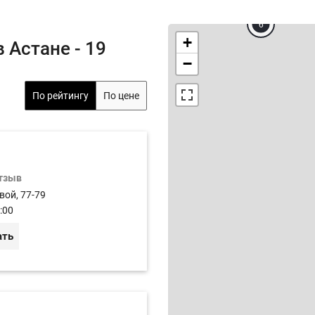
6
+
 Астане - 19
−
По рейтингу
По цене
отзыв
вой, 77-79
:00
ать