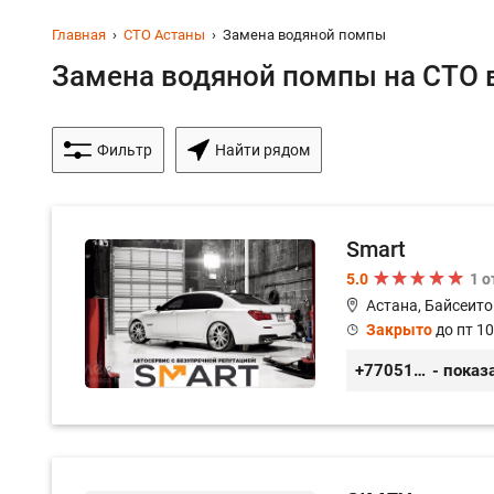
Главная
СТО Астаны
Замена водяной помпы
Замена водяной помпы на СТО в
Фильтр
Найти рядом
Smart
5.0
1 
Астана, Байсеито
Закрыто
до пт 10
+77051092269
- показ