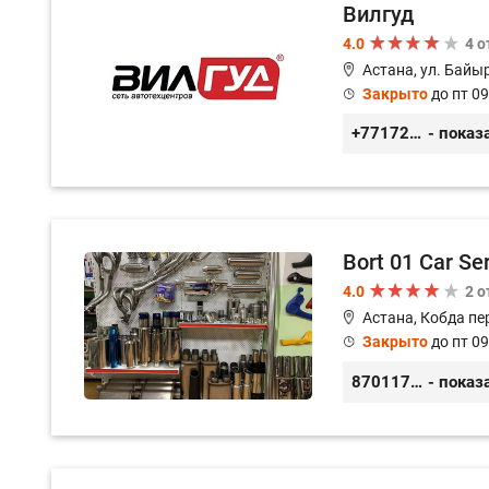
Вилгуд
4.0
4 
Астана, ул. Байы
Закрыто
до пт 09
+77172978380
- показ
Bort 01 Car Se
4.0
2 
Астана, Кобда пе
Закрыто
до пт 09
87011754444
- показ