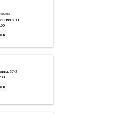
отзыва
ковского, 11
:00
ать
лина, 57/2
:00
ать