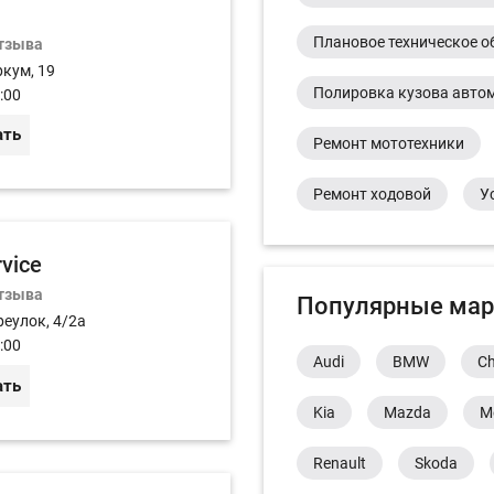
Плановое техническое о
отзыва
ркум, 19
Полировка кузова авто
:00
ать
Ремонт мототехники
Ремонт ходовой
У
rvice
отзыва
Популярные мар
реулок, 4/2а
:00
Audi
BMW
Ch
ать
Kia
Mazda
M
Renault
Skoda