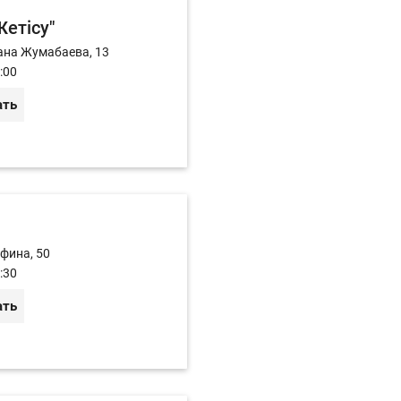
етiсу"
ана Жумабаева, 13
:00
ать
афина, 50
:30
ать