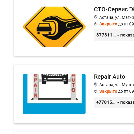
СТО-Сервис "Ж
Астана, ул. Магж
Закрыто
до пт 09
87781117885
- показ
Repair Auto
Астана, ул. Муст
Закрыто
до пт 09
+77015375738
- показ