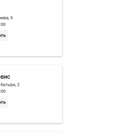
иева, 9
:00
ать
рвис
 батыра, 2
:00
ать