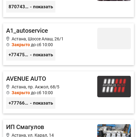
87074312868
- показать
A1_autoservice
Астана, Шоссе Алаш, 26/1
Закрыто
до сб 10:00
+77475551113
- показать
AVENUE AUTO
Астана, пр. Акжол, 68/5
Закрыто
до сб 10:00
+77766857788
- показать
ИП Смагулов
Астана, ул. Карал, 14