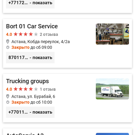
+77172978380
- показать
Bort 01 Car Service
4.0
2 отзыва
Астана, Кобда переулок, 4/2а
Закрыто
до сб 09:00
87011754444
- показать
Trucking groups
4.0
1 отзыв
Астана, ул. Бурабай, 6
Закрыто
до сб 10:00
+77011245925
- показать