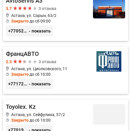
AvtoServis A3
3.7
3 отзыва
Астана, ул. Сарын, 63/2
Закрыто
до сб 09:00
+77052327760
- показать
ФранцАВТО
2.3
3 отзыва
Астана, ул. Циолковского, 11
Закрыто
до сб 10:00
+77172541601
- показать
Toyolex. Kz
Астана, ул. Сейфулина, 57/2
Закрыто
до сб 10:00
+77019605032
- показать