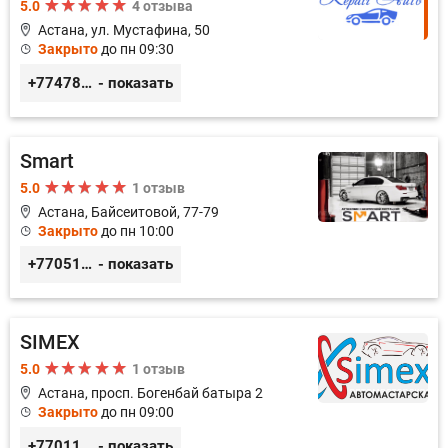
5.0
4 отзыва
Астана, ул. Мустафина, 50
Закрыто
до пн 09:30
+77478040784
- показать
Smart
5.0
1 отзыв
Астана, Байсеитовой, 77-79
Закрыто
до пн 10:00
+77051092269
- показать
SIMEX
5.0
1 отзыв
Астана, просп. Богенбай батыра 2
Закрыто
до пн 09:00
+77011248780
- показать