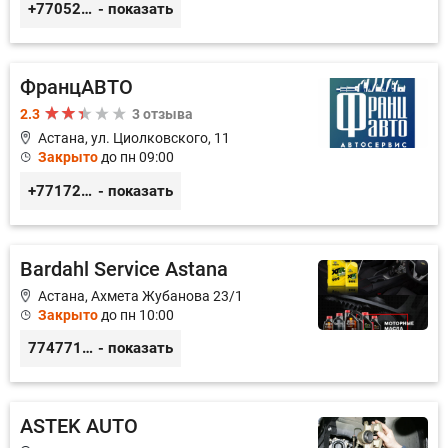
+77052327760
- показать
ФранцАВТО
2.3
3 отзыва
Астана, ул. Циолковского, 11
Закрыто
до пн 09:00
+77172541601
- показать
Bardahl Service Astana
Астана, Ахмета Жубанова 23/1
Закрыто
до пн 10:00
77477104703
- показать
ASTEK AUTO