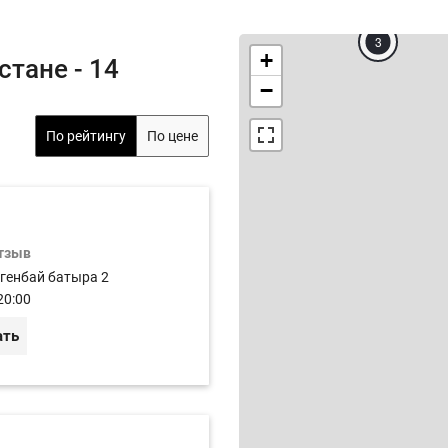
3
+
тане - 14
−
По рейтингу
По цене
отзыв
огенбай батыра 2
20:00
ать