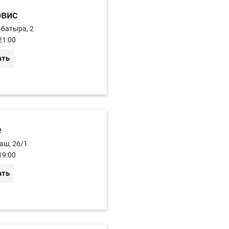
рвис
 батыра, 2
21:00
ать
e
аш, 26/1
19:00
ать