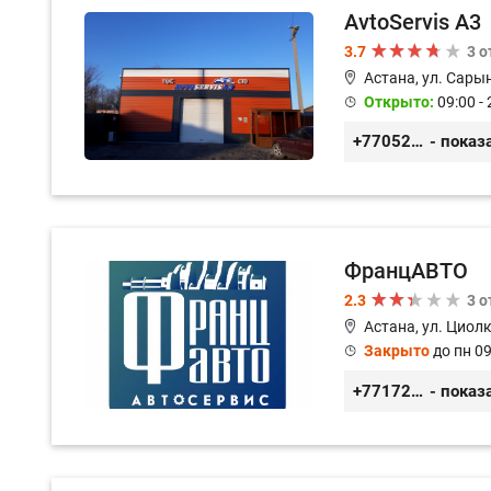
AvtoServis A3
3.7
3 
Астана, ул. Сарын
Открыто:
09:00 - 
+77052327760
- показ
ФранцАВТО
2.3
3 
Астана, ул. Циол
Закрыто
до пн 09
+77172541601
- показ