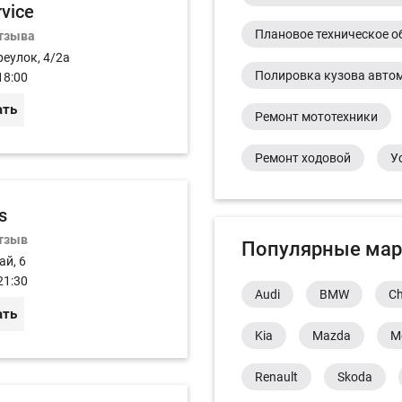
rvice
Плановое техническое о
отзыва
реулок, 4/2а
Полировка кузова авто
18:00
ать
Ремонт мототехники
Ремонт ходовой
У
s
отзыв
Популярные мар
ай, 6
21:30
Audi
BMW
Ch
ать
Kia
Mazda
M
Renault
Skoda