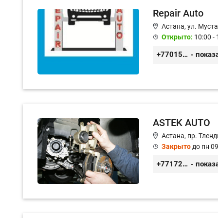
Repair Auto
Астана, ул. Муст
Открыто:
10:00 - 
+77015375738
- показ
ASTEK AUTO
Астана, пр. Тленд
Закрыто
до пн 09
+77172944444
- показ