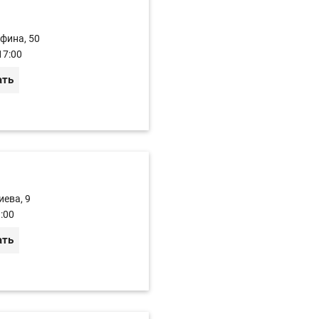
афина, 50
17:00
ать
иева, 9
:00
ать