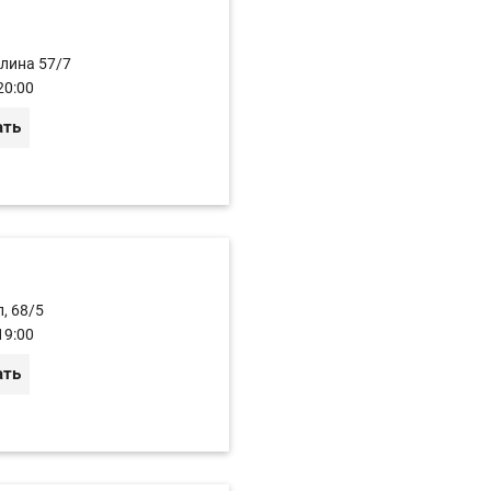
улина 57/7
20:00
ать
, 68/5
19:00
ать