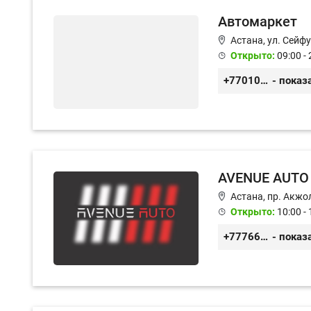
Автомаркет
Астана, ул. Сейф
Открыто:
09:00 - 
+77010626565
- показ
AVENUE AUTO
Астана, пр. Акжол
Открыто:
10:00 - 
+77766857788
- показ