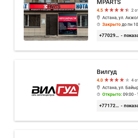
MPARTS
4.5
2 
Астана, ул. Акжол
Закрыто
до пн 10
+77029352979
- показ
Вилгуд
4.0
4 
Астана, ул. Байы
Открыто:
09:00 - 
+77172978380
- показ