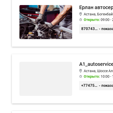
Ерлан автосе
Астана, Богенбай
Открыто:
09:00 - 
87074312868
- показ
A1_autoservic
Астана, Шоссе Ал
Открыто:
10:00 - 
+77475551113
- показ