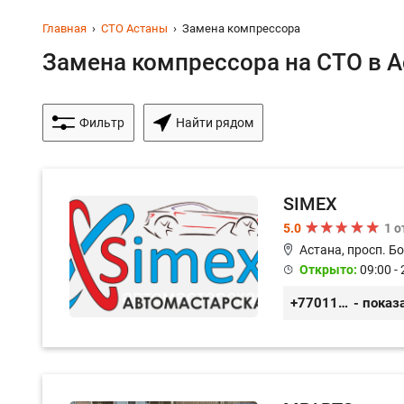
Главная
СТО Астаны
Замена компрессора
Замена компрессора на СТО в Ас
Фильтр
Найти рядом
SIMEX
5.0
1 
Астана, просп. Б
Открыто:
09:00 - 
+77011248780
- показ