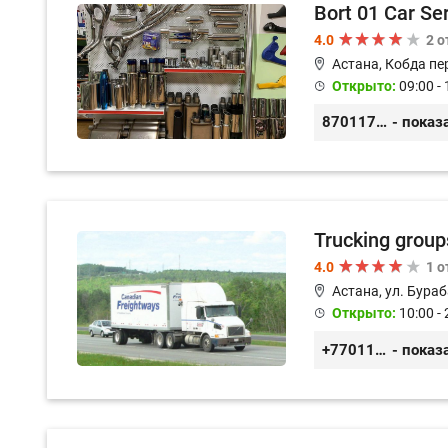
Bort 01 Car Se
4.0
2 
Астана, Кобда пе
Открыто:
09:00 - 
87011754444
- показ
Trucking group
4.0
1 
Астана, ул. Бураб
Открыто:
10:00 - 
+77011245925
- показ