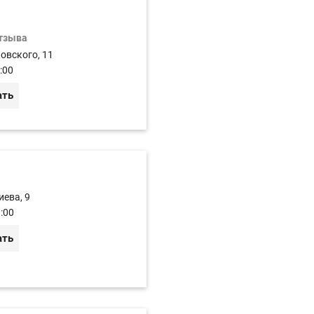
отзыва
ковского, 11
:00
ать
иева, 9
:00
ать