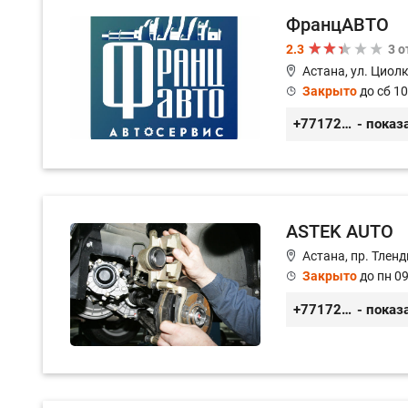
ФранцАВТО
2.3
3 
Астана, ул. Циол
Закрыто
до сб 10
+77172541601
- показ
ASTEK AUTO
Астана, пр. Тленд
Закрыто
до пн 09
+77172944444
- показ