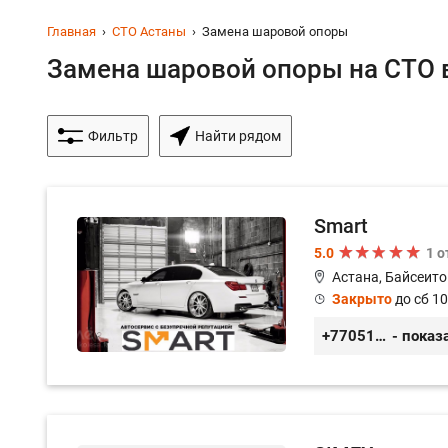
Главная
СТО Астаны
Замена шаровой опоры
Замена шаровой опоры на СТО в
Фильтр
Найти рядом
Smart
5.0
1 
Астана, Байсеито
Закрыто
до сб 10
+77051092269
- показ