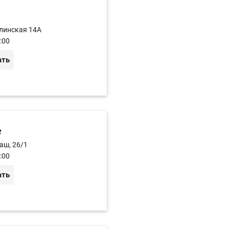
алинская 14А
:00
ать
e
аш, 26/1
:00
ать