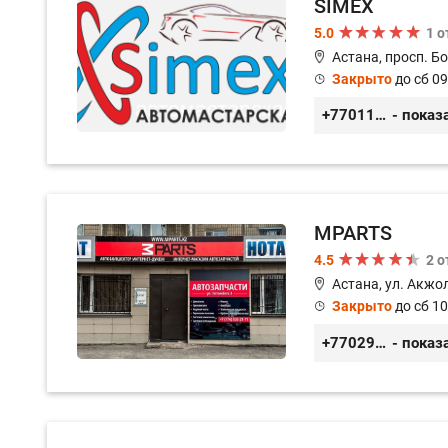
SIMEX
5.0
1 
Астана, просп. Б
Закрыто
до сб 09
+77011248780
- показ
MPARTS
4.5
2 
Астана, ул. Акжол
Закрыто
до сб 10
+77029352979
- показ