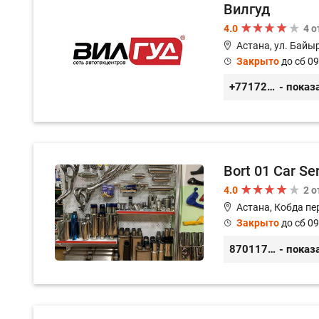
Вилгуд
4.0
4 
Астана, ул. Байы
Закрыто
до сб 09
+77172978380
- показ
Bort 01 Car Se
4.0
2 
Астана, Кобда пе
Закрыто
до сб 09
87011754444
- показ