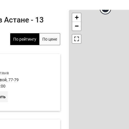
4
+
 Астане - 13
−
По рейтингу
По цене
отзыв
вой, 77-79
:00
ать