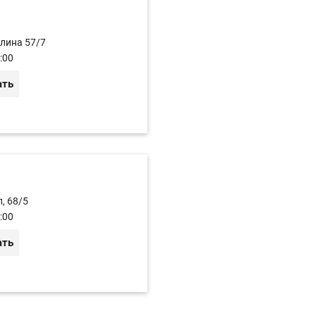
улина 57/7
:00
ать
, 68/5
:00
ать