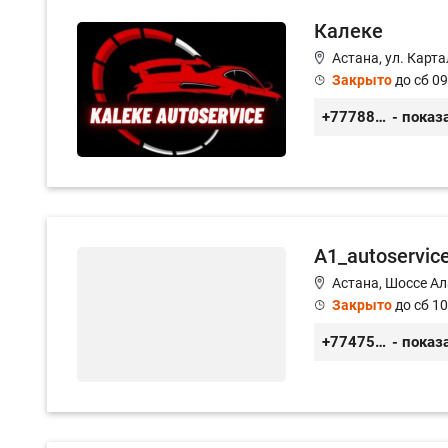
Калеке
Астана, ул. Карт
Закрыто
до сб 09
+77788424140
- показ
A1_autoservic
Астана, Шоссе Ал
Закрыто
до сб 10
+77475551113
- показ