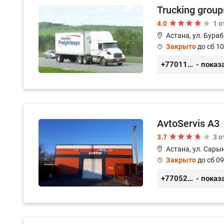
Trucking group
4.0
1 
Астана, ул. Бураб
Закрыто
до сб 10
+77011245925
- показ
AvtoServis A3
3.7
3 
Астана, ул. Сарын
Закрыто
до сб 09
+77052327760
- показ