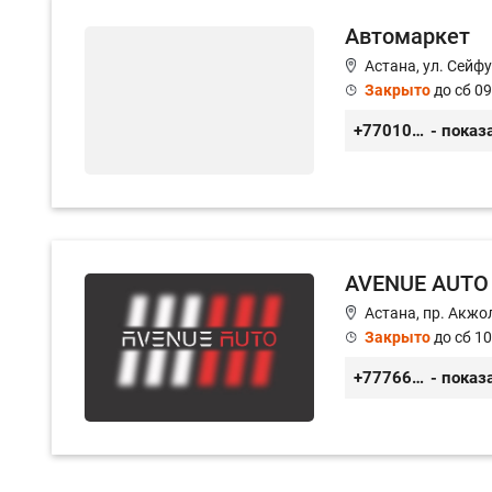
Автомаркет
Астана, ул. Сейф
Закрыто
до сб 09
+77010626565
- показ
AVENUE AUTO
Астана, пр. Акжол
Закрыто
до сб 10
+77766857788
- показ