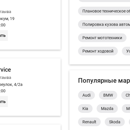
Плановое техническое о
отзыва
ркум, 19
Полировка кузова авто
:00
ать
Ремонт мототехники
Ремонт ходовой
У
rvice
отзыва
Популярные мар
реулок, 4/2а
:00
Audi
BMW
Ch
ать
Kia
Mazda
M
Renault
Skoda