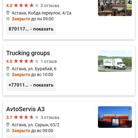
4.0
2 отзыва
Астана, Кобда переулок, 4/2а
Закрыто
до пн 09:00
87011754444
- показать
Trucking groups
4.0
1 отзыв
Астана, ул. Бурабай, 6
Закрыто
до вс 10:00
+77011245925
- показать
AvtoServis A3
3.7
3 отзыва
Астана, ул. Сарын, 63/2
Закрыто
до вс 09:00