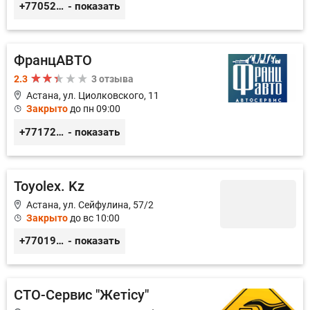
+77052327760
- показать
ФранцАВТО
2.3
3 отзыва
Астана, ул. Циолковского, 11
Закрыто
до пн 09:00
+77172541601
- показать
Toyolex. Kz
Астана, ул. Сейфулина, 57/2
Закрыто
до вс 10:00
+77019605032
- показать
СТО-Сервис "Жетiсу"