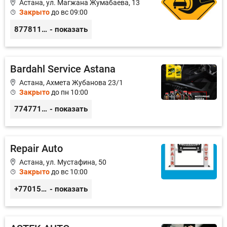
Астана, ул. Магжана Жумабаева, 13
Закрыто
до вс 09:00
87781117885
- показать
Bardahl Service Astana
Астана, Ахмета Жубанова 23/1
Закрыто
до пн 10:00
77477104703
- показать
Repair Auto
Астана, ул. Мустафина, 50
Закрыто
до вс 10:00
+77015375738
- показать