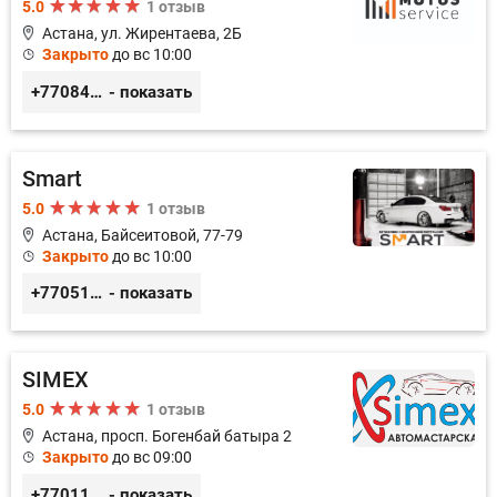
5.0
1 отзыв
Астана, ул. Жирентаева, 2Б
Закрыто
до вс 10:00
+77084253724
- показать
Smart
5.0
1 отзыв
Астана, Байсеитовой, 77-79
Закрыто
до вс 10:00
+77051092269
- показать
SIMEX
5.0
1 отзыв
Астана, просп. Богенбай батыра 2
Закрыто
до вс 09:00
+77011248780
- показать