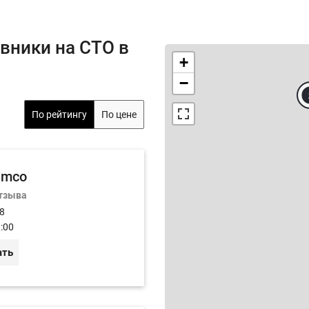
вники на СТО в
+
−
По рейтингу
По цене
imco
отзыва
 8
:00
ать