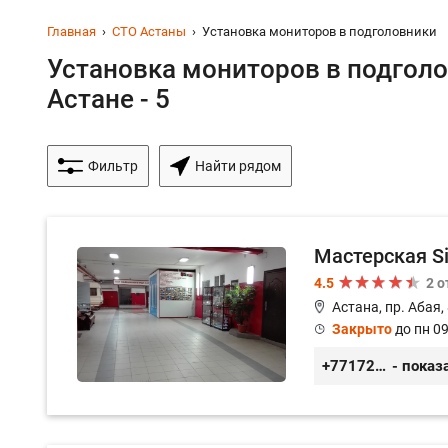
Главная
СТО Астаны
Установка мониторов в подголовники
Установка мониторов в подголо
Астане - 5
Фильтр
Найти рядом
Мастерская S
4.5
2 
Астана, пр. Абая,
Закрыто
до пн 09
+77172481239
- показ