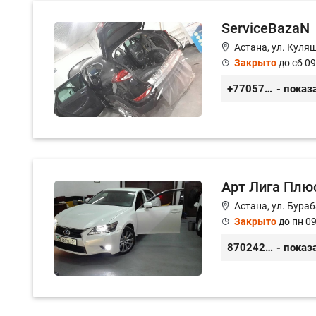
ServiceBazaN
Астана, ул. Куля
Закрыто
до сб 09
+77057425938
- показ
Арт Лига Плю
Астана, ул. Бураб
Закрыто
до пн 09
87024222822
- показ