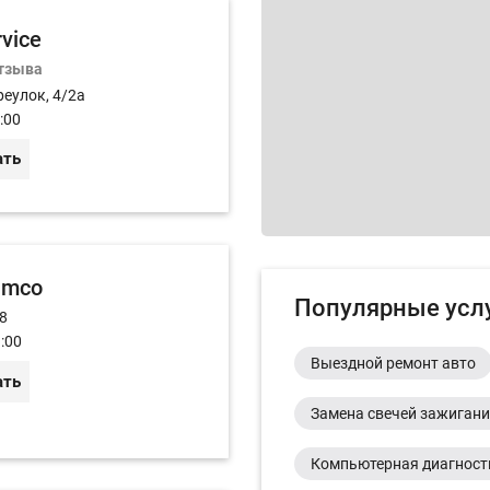
rvice
отзыва
реулок, 4/2а
:00
ать
imco
Популярные усл
 8
:00
Выездной ремонт авто
ать
Замена свечей зажиган
Компьютерная диагност