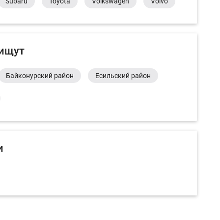
Subaru
Toyota
Volkswagen
Volvo
 ищут
Байконурский район
Есильский район
и