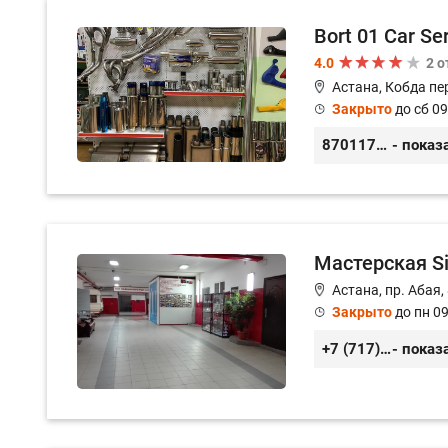
Bort 01 Car Se
4.0
2 
Астана, Кобда пе
Закрыто
до сб 09
87011754444
- показ
Мастерская S
Астана, пр. Абая,
Закрыто
до пн 09
+7 (717) 248-12-39
- показ