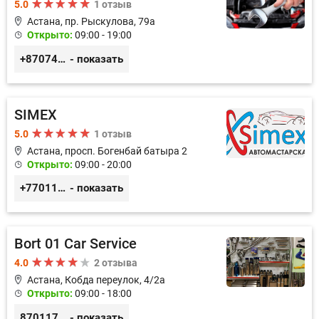
5.0
1 отзыв
Астана, пр. Рыскулова, 79а
Открыто:
09:00 - 19:00
+87074724702
- показать
SIMEX
5.0
1 отзыв
Астана, просп. Богенбай батыра 2
Открыто:
09:00 - 20:00
+77011248780
- показать
Bort 01 Car Service
4.0
2 отзыва
Астана, Кобда переулок, 4/2а
Открыто:
09:00 - 18:00
87011754444
- показать