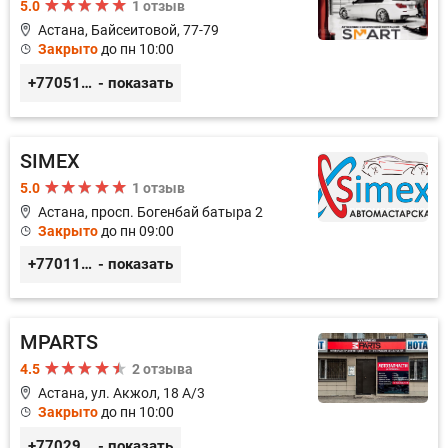
5.0
1 отзыв
Астана, Байсеитовой, 77-79
Закрыто
до пн 10:00
+77051092269
- показать
SIMEX
5.0
1 отзыв
Астана, просп. Богенбай батыра 2
Закрыто
до пн 09:00
+77011248780
- показать
MPARTS
4.5
2 отзыва
Астана, ул. Акжол, 18 А/3
Закрыто
до пн 10:00
+77029352979
- показать