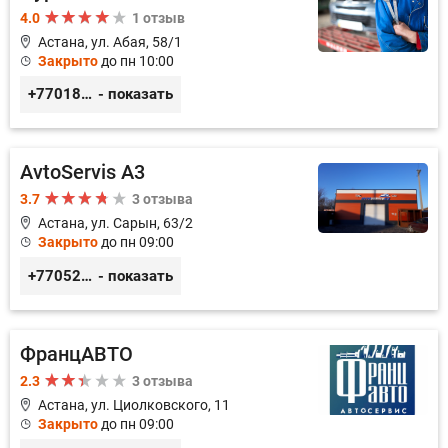
4.0
1 отзыв
Астана, ул. Абая, 58/1
Закрыто
до пн 10:00
+77018150536
- показать
AvtoServis A3
3.7
3 отзыва
Астана, ул. Сарын, 63/2
Закрыто
до пн 09:00
+77052327760
- показать
ФранцАВТО
2.3
3 отзыва
Астана, ул. Циолковского, 11
Закрыто
до пн 09:00