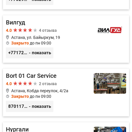
Вилгуд
4.0
4 отзыва
Астана, ул. Байыркум, 19
Закрыто
до пн 09:00
+77172978380
- показать
Bort 01 Car Service
4.0
2 отзыва
Астана, Кобда переулок, 4/2а
Закрыто
до пн 09:00
87011754444
- показать
Нургали