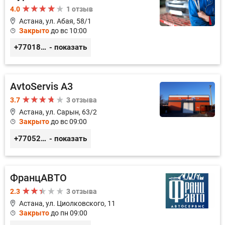
4.0
1 отзыв
Астана, ул. Абая, 58/1
Закрыто
до вс 10:00
+77018150536
- показать
AvtoServis A3
3.7
3 отзыва
Астана, ул. Сарын, 63/2
Закрыто
до вс 09:00
+77052327760
- показать
ФранцАВТО
2.3
3 отзыва
Астана, ул. Циолковского, 11
Закрыто
до пн 09:00