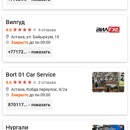
Вилгуд
4.0
4 отзыва
Астана, ул. Байыркум, 19
Закрыто
до пн 09:00
+77172978380
- показать
Bort 01 Car Service
4.0
2 отзыва
Астана, Кобда переулок, 4/2а
Закрыто
до пн 09:00
87011754444
- показать
Нургали