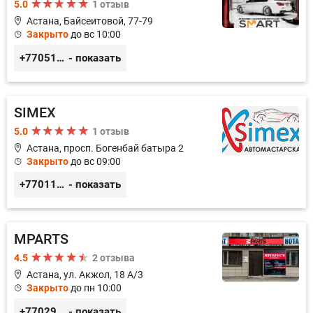
5.0
1 отзыв
Астана, Байсеитовой, 77-79
Закрыто
до вс 10:00
+77051092269
- показать
SIMEX
5.0
1 отзыв
Астана, просп. Богенбай батыра 2
Закрыто
до вс 09:00
+77011248780
- показать
MPARTS
4.5
2 отзыва
Астана, ул. Акжол, 18 А/3
Закрыто
до пн 10:00
+77029352979
- показать