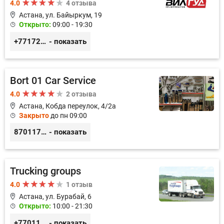
4.0
4 отзыва
Астана, ул. Байыркум, 19
Открыто:
09:00 - 19:30
+77172978380
- показать
Bort 01 Car Service
4.0
2 отзыва
Астана, Кобда переулок, 4/2а
Закрыто
до пн 09:00
87011754444
- показать
Trucking groups
4.0
1 отзыв
Астана, ул. Бурабай, 6
Открыто:
10:00 - 21:30
+77011245925
- показать