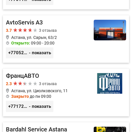
AvtoServis A3
3.7
3 отзыва
Астана, ул. Сарын, 63/2
Открыто:
09:00 - 20:00
+77052327760
- показать
ФранцАВТО
2.3
3 отзыва
Астана, ул. Циолковского, 11
Закрыто
до пн 09:00
+77172541601
- показать
Bardahl Service Astana