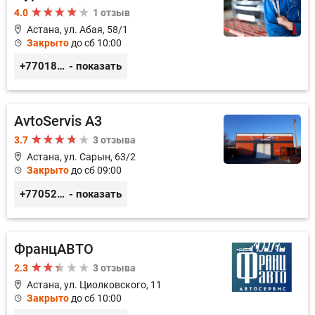
4.0
1 отзыв
Астана, ул. Абая, 58/1
Закрыто
до сб 10:00
+77018150536
- показать
AvtoServis A3
3.7
3 отзыва
Астана, ул. Сарын, 63/2
Закрыто
до сб 09:00
+77052327760
- показать
ФранцАВТО
2.3
3 отзыва
Астана, ул. Циолковского, 11
Закрыто
до сб 10:00