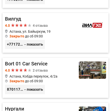
Вилгуд
4.0
4 отзыва
Астана, ул. Байыркум, 19
Закрыто
до сб 09:00
+77172978380
- показать
Bort 01 Car Service
4.0
2 отзыва
Астана, Кобда переулок, 4/2а
Закрыто
до сб 09:00
87011754444
- показать
Нургали