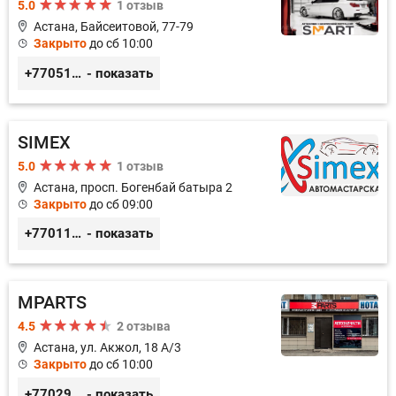
5.0
1 отзыв
Астана, Байсеитовой, 77-79
Закрыто
до сб 10:00
+77051092269
- показать
SIMEX
5.0
1 отзыв
Астана, просп. Богенбай батыра 2
Закрыто
до сб 09:00
+77011248780
- показать
MPARTS
4.5
2 отзыва
Астана, ул. Акжол, 18 А/3
Закрыто
до сб 10:00
+77029352979
- показать