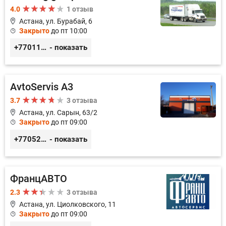
4.0
1 отзыв
Астана, ул. Бурабай, 6
Закрыто
до пт 10:00
+77011245925
- показать
AvtoServis A3
3.7
3 отзыва
Астана, ул. Сарын, 63/2
Закрыто
до пт 09:00
+77052327760
- показать
ФранцАВТО
2.3
3 отзыва
Астана, ул. Циолковского, 11
Закрыто
до пт 09:00