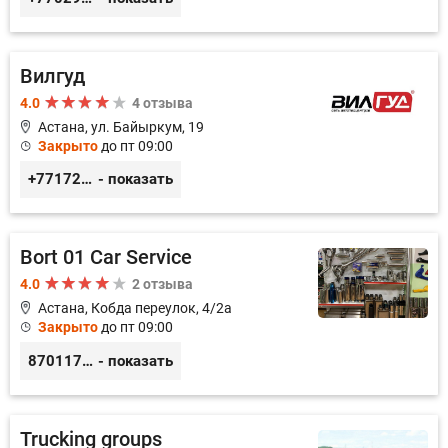
Вилгуд
4.0
4 отзыва
Астана, ул. Байыркум, 19
Закрыто
до пт 09:00
+77172978380
- показать
Bort 01 Car Service
4.0
2 отзыва
Астана, Кобда переулок, 4/2а
Закрыто
до пт 09:00
87011754444
- показать
Trucking groups