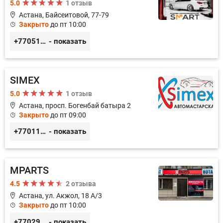
5.0
1 отзыв
Астана, Байсеитовой, 77-79
Закрыто
до пт 10:00
+77051092269
- показать
SIMEX
5.0
1 отзыв
Астана, просп. Богенбай батыра 2
Закрыто
до пт 09:00
+77011248780
- показать
MPARTS
4.5
2 отзыва
Астана, ул. Акжол, 18 А/3
Закрыто
до пт 10:00
+77029352979
- показать