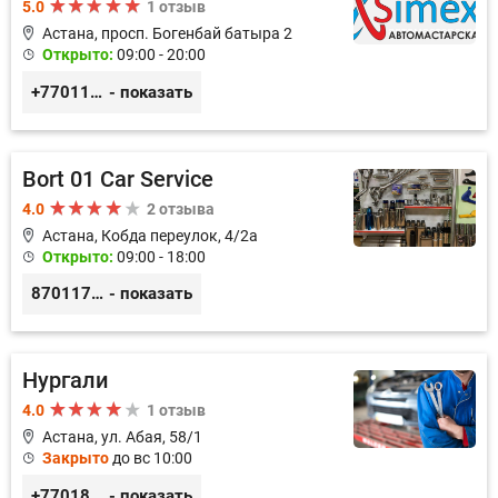
5.0
1 отзыв
Астана, просп. Богенбай батыра 2
Открыто:
09:00 - 20:00
+77011248780
- показать
Bort 01 Car Service
4.0
2 отзыва
Астана, Кобда переулок, 4/2а
Открыто:
09:00 - 18:00
87011754444
- показать
Нургали
4.0
1 отзыв
Астана, ул. Абая, 58/1
Закрыто
до вс 10:00
+77018150536
- показать