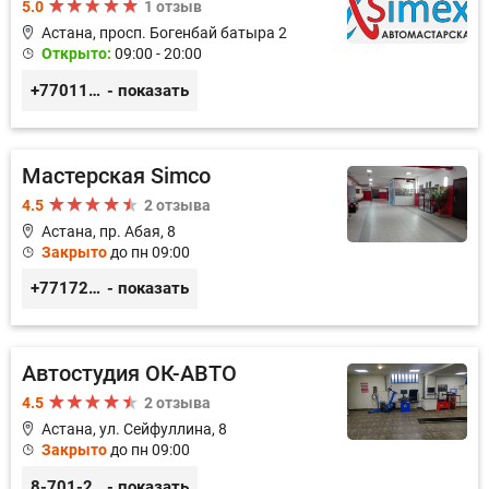
5.0
1 отзыв
Астана, просп. Богенбай батыра 2
Открыто:
09:00 - 20:00
+77011248780
- показать
Мастерская Simco
4.5
2 отзыва
Астана, пр. Абая, 8
Закрыто
до пн 09:00
+77172481239
- показать
Автостудия ОК-АВТО
4.5
2 отзыва
Астана, ул. Сейфуллина, 8
Закрыто
до пн 09:00
8-701-250-88-00
- показать