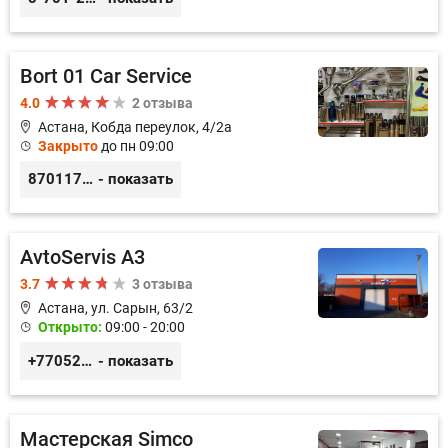
Bort 01 Car Service
4.0
2 отзыва
Астана, Кобда переулок, 4/2а
Закрыто
до пн 09:00
87011754444
- показать
AvtoServis A3
3.7
3 отзыва
Астана, ул. Сарын, 63/2
Открыто:
09:00 - 20:00
+77052327760
- показать
Мастерская Simco