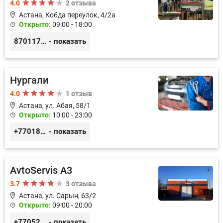
4.0
2 отзыва
Астана, Кобда переулок, 4/2а
Открыто:
09:00 - 18:00
87011754444
- показать
Нургали
4.0
1 отзыв
Астана, ул. Абая, 58/1
Открыто:
10:00 - 23:00
+77018150536
- показать
AvtoServis A3
3.7
3 отзыва
Астана, ул. Сарын, 63/2
Открыто:
09:00 - 20:00
+77052327760
- показать