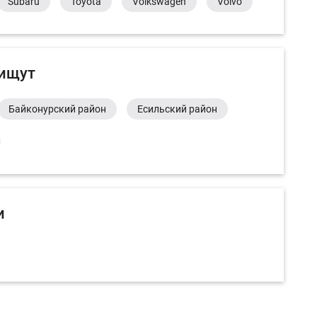
Subaru
Toyota
Volkswagen
Volvo
 ищут
Байконурский район
Есильский район
и