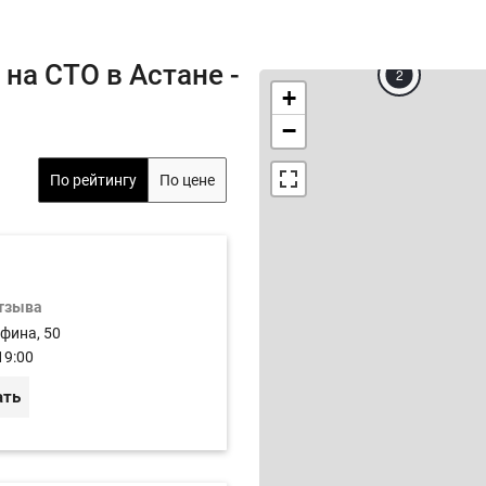
на СТО в Астане -
2
+
−
По рейтингу
По цене
отзыва
афина, 50
19:00
ать