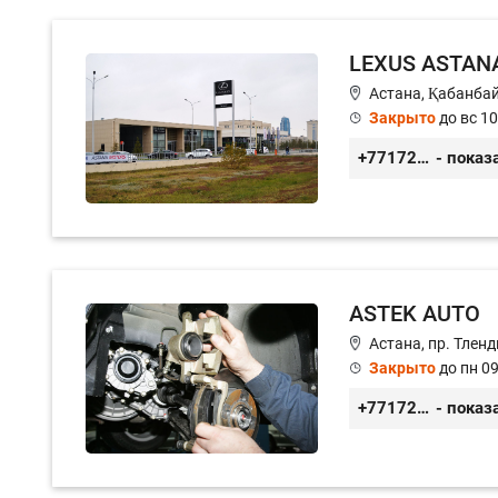
LEXUS ASTAN
Астана, ​Қабанба
Закрыто
до вс 10
+77172577474
- показ
ASTEK AUTO
Астана, пр. Тленд
Закрыто
до пн 09
+77172944444
- показ