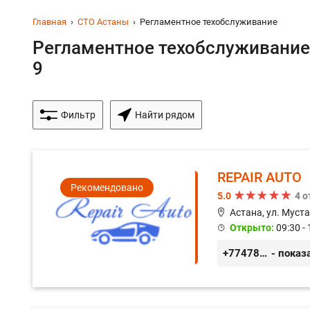
Главная
СТО Астаны
Регламентное техобслуживание
Регламентное техобслуживание 
9
Фильтр
Найти рядом
REPAIR AUTO
Рекомендовано
5.0
4 
Астана, ул. Муст
Открыто:
09:30 - 
+77478040784
- показ