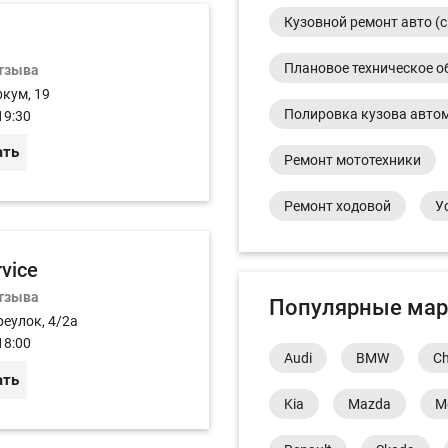
Кузовной ремонт авто (с
Плановое техническое о
отзыва
ркум, 19
Полировка кузова авто
19:30
ать
Ремонт мототехники
Ремонт ходовой
У
rvice
отзыва
Популярные мар
реулок, 4/2а
18:00
Audi
BMW
Ch
ать
Kia
Mazda
M