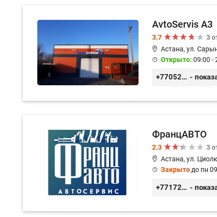
AvtoServis A3
3.7
3 
Астана, ул. Сарын
Открыто:
09:00 - 
+77052327760
- показ
ФранцАВТО
2.3
3 
Астана, ул. Циол
Закрыто
до пн 09
+77172541601
- показ