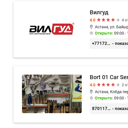
Вилгуд
4.0
4 
Астана, ул. Байы
Открыто:
09:00 - 
+77172978380
- показ
Bort 01 Car Se
4.0
2 
Астана, Кобда пе
Открыто:
09:00 - 
87011754444
- показ