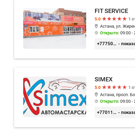
FIT SERVICE
5.0
1 
Астана, ул. Жирен
Открыто:
09:00 - 
+77750070775
- показ
SIMEX
5.0
1 
Астана, просп. Б
Открыто:
09:00 - 
+77011248780
- показ