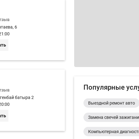
отзыв
таева, 6
21:00
ать
Популярные усл
отзыв
огенбай батыра 2
Выездной ремонт авто
20:00
ать
Замена свечей зажиган
Компьютерная диагност