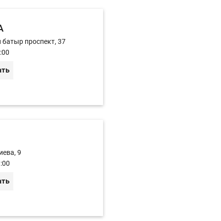
A
й батыр проспект, 37
:00
ать
иева, 9
:00
ать