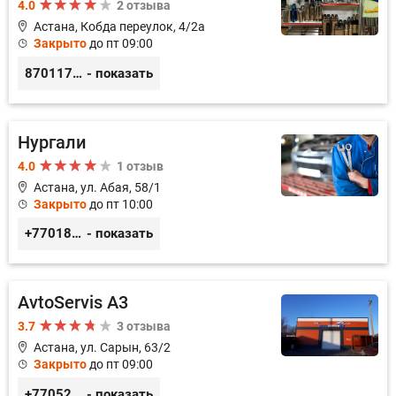
4.0
2 отзыва
Астана, Кобда переулок, 4/2а
Закрыто
до пт 09:00
87011754444
- показать
Нургали
4.0
1 отзыв
Астана, ул. Абая, 58/1
Закрыто
до пт 10:00
+77018150536
- показать
AvtoServis A3
3.7
3 отзыва
Астана, ул. Сарын, 63/2
Закрыто
до пт 09:00
+77052327760
- показать