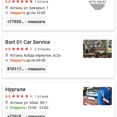
5.0
1 отзыв
Астана, ул. Бекарыс, 1
Закрыто
до пн 10:00
+77020002526
- показать
Bort 01 Car Service
4.0
2 отзыва
Астана, Кобда переулок, 4/2а
Закрыто
до пн 09:00
87011754444
- показать
Нургали
4.0
1 отзыв
Астана, ул. Абая, 58/1
Открыто:
10:00 - 23:00
+77018150536
- показать