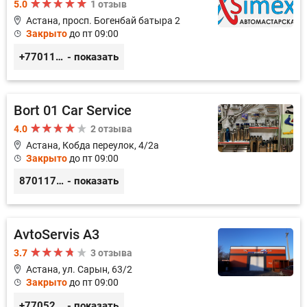
5.0
1 отзыв
Астана, просп. Богенбай батыра 2
Закрыто
до пт 09:00
+77011248780
- показать
Bort 01 Car Service
4.0
2 отзыва
Астана, Кобда переулок, 4/2а
Закрыто
до пт 09:00
87011754444
- показать
AvtoServis A3
3.7
3 отзыва
Астана, ул. Сарын, 63/2
Закрыто
до пт 09:00
+77052327760
- показать