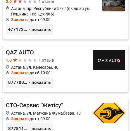
2.0
1 отзыв
Астана, пр. Республики 58/2 (бывшая ул.
Пушкина 166, цех № 6)
Закрыто
до пт 09:00
+77172395101
- показать
QAZ AUTO
1.0
1 отзыв
Астана, ул. Кенесары, 40
Закрыто
до сб 10:00
87770019318
- показать
СТО-Сервис "Жетiсу"
Астана, ул. Магжана Жумабаева, 13
Закрыто
до пт 09:00
87781117885
- показать