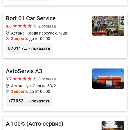
Bort 01 Car Service
4.0
2 отзыва
Астана, Кобда переулок, 4/2а
Закрыто
до пт 09:00
87011754444
- показать
AvtoServis A3
3.7
3 отзыва
Астана, ул. Сарын, 63/2
Закрыто
до пт 09:00
+77052327760
- показать
А 100% (Асто сервис)