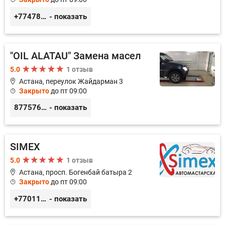
+77478040784
- показать
"OIL ALATAU" Замена масел
5.0
1 отзыв
Астана, переулок Жайдарман 3
Закрыто
до пт 09:00
87757660126
- показать
SIMEX
5.0
1 отзыв
Астана, просп. Богенбай батыра 2
Закрыто
до пт 09:00
+77011248780
- показать