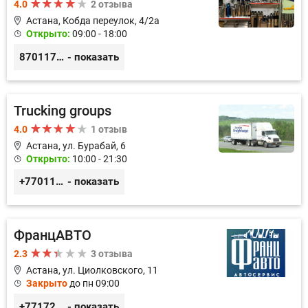
4.0
2 отзыва
Астана, Кобда переулок, 4/2а
Открыто:
09:00 - 18:00
87011754444
- показать
Trucking groups
4.0
1 отзыв
Астана, ул. Бурабай, 6
Открыто:
10:00 - 21:30
+77011245925
- показать
ФранцАВТО
2.3
3 отзыва
Астана, ул. Циолковского, 11
Закрыто
до пн 09:00
+77172541601
- показать