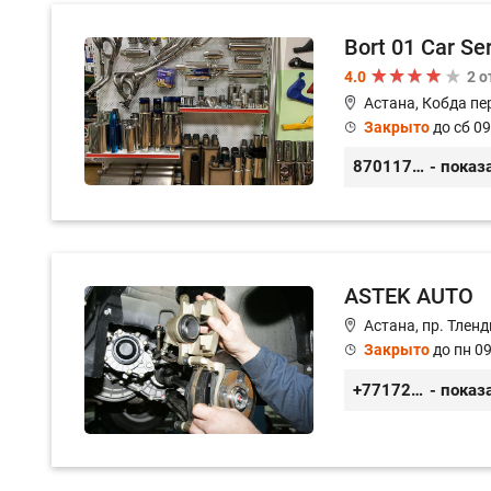
Bort 01 Car Se
4.0
2 
Астана, Кобда пе
Закрыто
до сб 09
87011754444
- показ
ASTEK AUTO
Астана, пр. Тленд
Закрыто
до пн 09
+77172944444
- показ