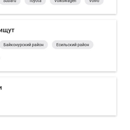
Subaru
Toyota
Volkswagen
Volvo
 ищут
Байконурский район
Есильский район
и