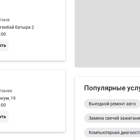
отзыв
огенбай батыра 2
:00
ать
Популярные усл
отзыва
ркум, 19
Выездной ремонт авто
:00
ать
Замена свечей зажиган
Компьютерная диагност