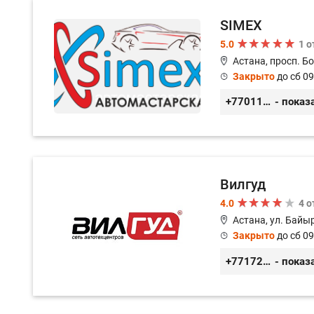
SIMEX
5.0
1 
Астана, просп. Б
Закрыто
до сб 09
+77011248780
- показ
Вилгуд
4.0
4 
Астана, ул. Байы
Закрыто
до сб 09
+77172978380
- показ