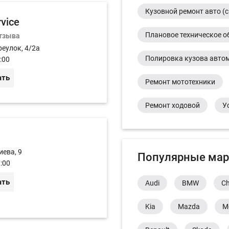
Кузовной ремонт авто (с
rvice
Плановое техническое о
отзыва
реулок, 4/2а
Полировка кузова авто
:00
ать
Ремонт мототехники
Ремонт ходовой
У
иева, 9
Популярные мар
:00
ать
Audi
BMW
Ch
Kia
Mazda
M