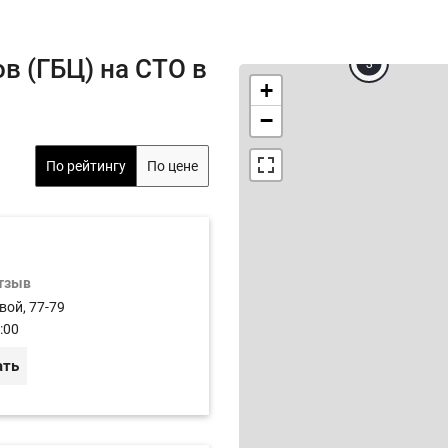
3
в (ГБЦ) на СТО в
+
−
По рейтингу
По цене
отзыв
вой, 77-79
:00
ать