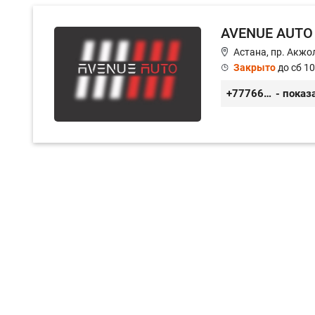
AVENUE AUTO
Астана, пр. Акжол
Закрыто
до сб 10
+77766857788
- показ