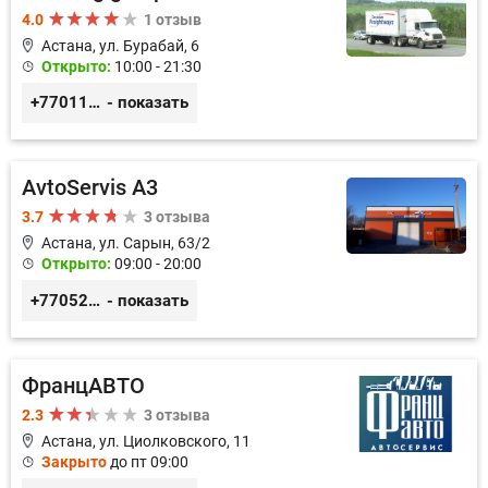
4.0
1 отзыв
Астана, ул. Бурабай, 6
Открыто:
10:00 - 21:30
+77011245925
- показать
AvtoServis A3
3.7
3 отзыва
Астана, ул. Сарын, 63/2
Открыто:
09:00 - 20:00
+77052327760
- показать
ФранцАВТО
2.3
3 отзыва
Астана, ул. Циолковского, 11
Закрыто
до пт 09:00