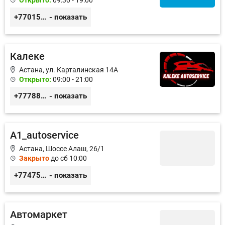
Открыто:
09:30 - 19:00
+77015375738
- показать
Калеке
Астана, ул. Карталинская 14А
Открыто:
09:00 - 21:00
+77788424140
- показать
A1_autoservice
Астана, Шоссе Алаш, 26/1
Закрыто
до сб 10:00
+77475551113
- показать
Автомаркет