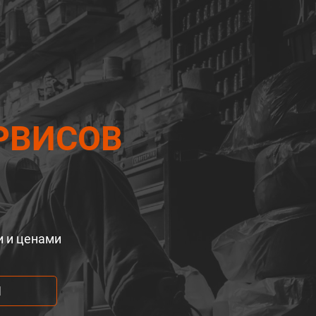
РВИСОВ
и и ценами
М