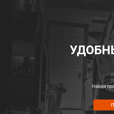
УДОБН
Найди про
П