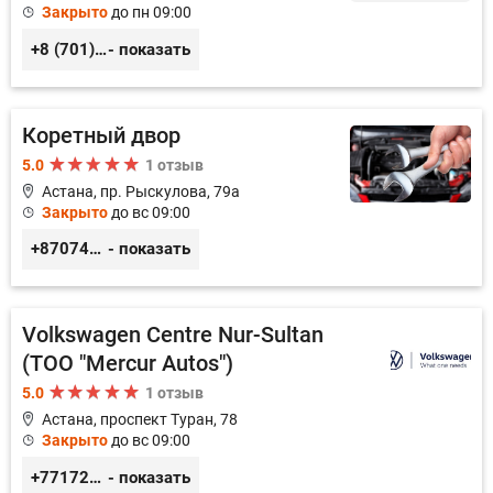
Закрыто
до пн 09:00
+8 (701) 126-40-74, +8 (777) 308-15-98
- показать
Коретный двор
5.0
1 отзыв
Астана, пр. Рыскулова, 79а
Закрыто
до вс 09:00
+87074724702
- показать
Volkswagen Centre Nur-Sultan
(ТОО "Mercur Autos")
5.0
1 отзыв
Астана, проспект Туран, 78
Закрыто
до вс 09:00
+77172476262
- показать