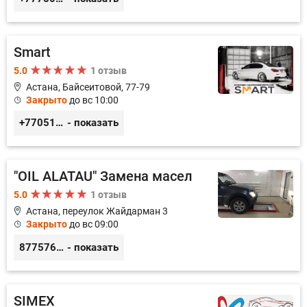
Smart
5.0
1 отзыв
Астана, Байсеитовой, 77-79
Закрыто
до вс 10:00
+77051092269
- показать
"OIL ALATAU" Замена масел
5.0
1 отзыв
Астана, переулок Жайдарман 3
Закрыто
до вс 09:00
87757660126
- показать
SIMEX