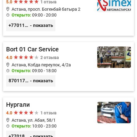
5.0
1 отзыв
Астана, просп. Богенбай батыра 2
Открыто:
09:00 - 20:00
+77011248780
- показать
Bort 01 Car Service
4.0
2 отзыва
Астана, Кобда переулок, 4/2а
Открыто:
09:00 - 18:00
87011754444
- показать
Нургали
4.0
1 отзыв
Астана, ул. Абая, 58/1
Открыто:
10:00 - 23:00
+77018150536
- показать