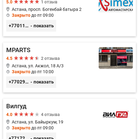
5.0
1 отзыв
Астана, просп. Богенбай батыра 2
Закрыто
до пт 09:00
+77011248780
- показать
MPARTS
4.5
2 отзыва
Астана, ул. Акжол, 18 А/3
Закрыто
до пт 10:00
+77029352979
- показать
Вилгуд
4.0
4 отзыва
Астана, ул. Байыркум, 19
Закрыто
до пт 09:00
+77172978380
- показать