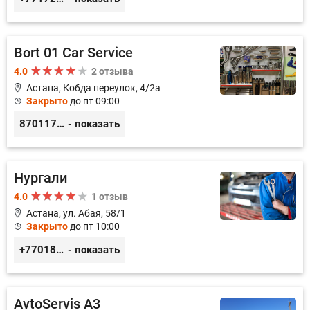
Bort 01 Car Service
4.0
2 отзыва
Астана, Кобда переулок, 4/2а
Закрыто
до пт 09:00
87011754444
- показать
Нургали
4.0
1 отзыв
Астана, ул. Абая, 58/1
Закрыто
до пт 10:00
+77018150536
- показать
AvtoServis A3