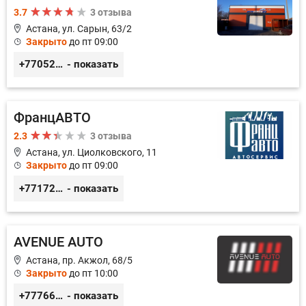
3.7
3 отзыва
Астана, ул. Сарын, 63/2
Закрыто
до пт 09:00
+77052327760
- показать
ФранцАВТО
2.3
3 отзыва
Астана, ул. Циолковского, 11
Закрыто
до пт 09:00
+77172541601
- показать
AVENUE AUTO
Астана, пр. Акжол, 68/5
Закрыто
до пт 10:00
+77766857788
- показать