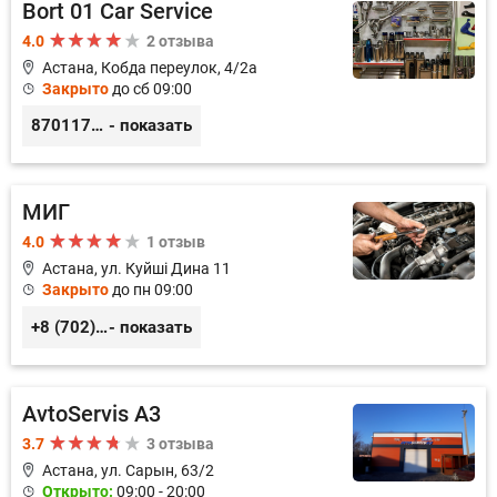
Bort 01 Car Service
4.0
2 отзыва
Астана, Кобда переулок, 4/2а
Закрыто
до сб 09:00
87011754444
- показать
МИГ
4.0
1 отзыв
Астана, ул. Кyйшi Дина 11
Закрыто
до пн 09:00
+8 (702) 303-65-93, +8 (701) 749-39-24, +8 (7172) 35-38-94
- показать
AvtoServis A3
3.7
3 отзыва
Астана, ул. Сарын, 63/2
Открыто:
09:00 - 20:00