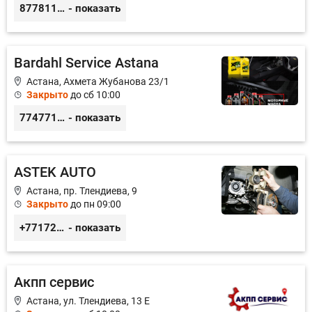
87781117885
- показать
Bardahl Service Astana
Астана, Ахмета Жубанова 23/1
Закрыто
до сб 10:00
77477104703
- показать
ASTEK AUTO
Астана, пр. Тлендиева, 9
Закрыто
до пн 09:00
+77172944444
- показать
Акпп сервис
Астана, ул. Тлендиева, 13 Е