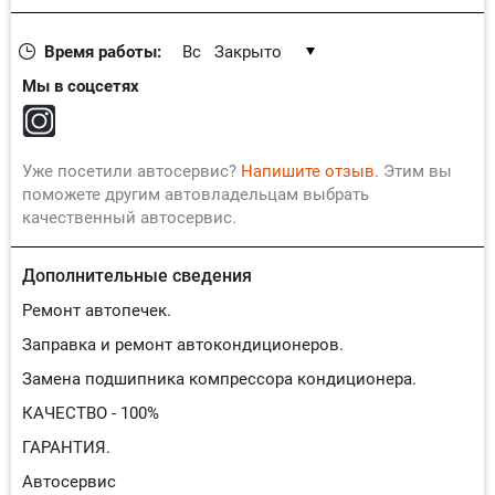
Время работы:
Вс
Закрыто
Пн
11:00-18:00
Мы в соцсетях
Вт
11:00-18:00
Ср
11:00-18:00
Чт
11:00-18:00
Уже посетили автосервис?
Напишите отзыв
. Этим вы
поможете другим автовладельцам выбрать
Пт
11:00-18:00
качественный автосервис.
Сб
11:00-18:00
Дополнительные сведения
Ремонт автопечек.
Заправка и ремонт автокондиционеров.
Замена подшипника компрессора кондиционера.
КАЧЕСТВО - 100%
ГАРАНТИЯ.
Автосервис