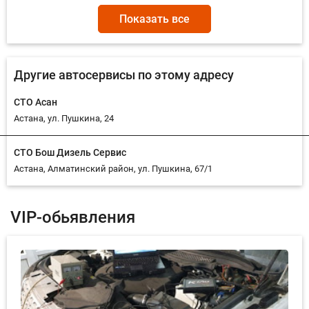
Очистка системы кондиционирования
Показать все
Промывка внутренних полостей системы
кондиционирования
Другие автосервисы по этому адресу
Промывка радиатора печки
СТО Асан
Астана, ул. Пушкина, 24
Ремонт автокондиционеров
Ремонт печек
Установка автокондиционеров
СТО Бош Дизель Сервис
Астана, Алматинский район, ул. Пушкина, 67/1
Чистка кондиционера авто
VIP-обьявления