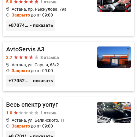
5.0
1 отзыв
Астана, пр. Рыскулова, 79а
Закрыто
до пт 09:00
+87074724702
- показать
AvtoServis A3
3.7
3 отзыва
Астана, ул. Сарын, 63/2
Закрыто
до пт 09:00
+77052327760
- показать
Весь спектр услуг
1.0
1 отзыв
Астана, ул. Белинского, 11
Закрыто
до пт 09:00
+8 (701) 952-60-57
- показать