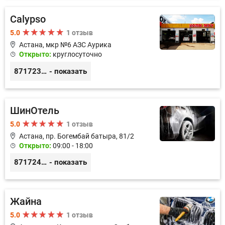
Calypso
5.0
1 отзыв
Астана, мкр №6 АЗС Аурика
Открыто:
круглосуточно
87172369439
- показать
ШинОтель
5.0
1 отзыв
Астана, пр. Богембай батыра, 81/2
Открыто:
09:00 - 18:00
87172487777
- показать
Жайна
5.0
1 отзыв