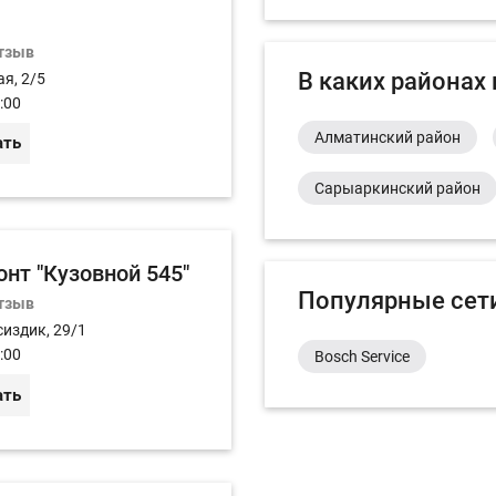
отзыв
В каких районах
ая, 2/5
:00
Алматинский район
ать
Сарыаркинский район
нт "Кузовной 545"
Популярные сет
отзыв
сиздик, 29/1
:00
Bosch Service
ать