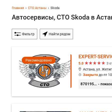
Главная
СТО Астаны
Skoda
Автосервисы, СТО Skoda в Астан
Фильтр
Найти рядом
EXPERT-SERVI
Рекомендовано
5.0
3 
Астана, ул. Жетиг
Закрыто
до пт 10
87019590300
- показ