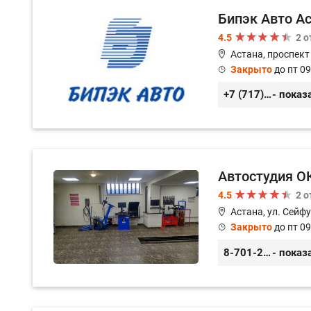
Бипэк Авто А
4.5
2 
Астана, проспект
Закрыто
до пт 09
+7 (717) 222-69-66
- показ
Автостудия О
4.5
2 
Астана, ул. Сейфу
Закрыто
до пт 09
8-701-250-88-00
- показ