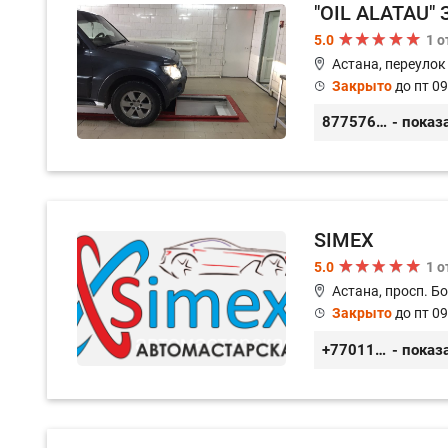
"OIL ALATAU"
5.0
1 
Астана, переуло
Закрыто
до пт 09
87757660126
- показ
SIMEX
5.0
1 
Астана, просп. Б
Закрыто
до пт 09
+77011248780
- показ