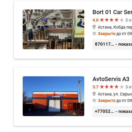
Bort 01 Car Se
4.0
2 
Астана, Кобда пе
Закрыто
до пт 09
87011754444
- показ
AvtoServis A3
3.7
3 
Астана, ул. Сарын
Закрыто
до пт 09
+77052327760
- показ