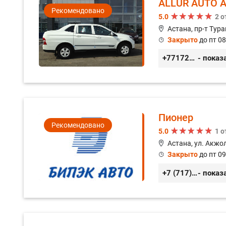
ALLUR AUTO 
Рекомендовано
5.0
2 
Астана, пр-т Тура
Закрыто
до пт 08
+77172571571
- показ
Пионер
Рекомендовано
5.0
1 
Астана, ул. Акжол
Закрыто
до пт 09
+7 (717) 254-58-47
- показ