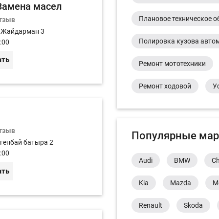
 Замена масел
Плановое техническое о
отзыв
к Жайдарман 3
Полировка кузова авто
:00
ать
Ремонт мототехники
Ремонт ходовой
У
отзыв
Популярные мар
огенбай батыра 2
:00
Audi
BMW
Ch
ать
Kia
Mazda
M
Renault
Skoda