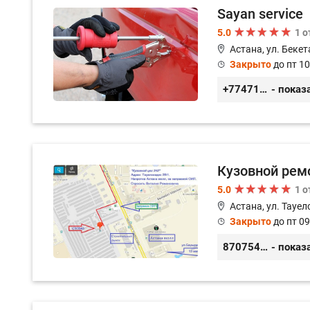
Sayan service
5.0
1 
Астана, ул. Бекет
Закрыто
до пт 10
+77471114340
- показ
Кузовной ремо
5.0
1 
Астана, ул. Тауел
Закрыто
до пт 09
87075457500
- показ