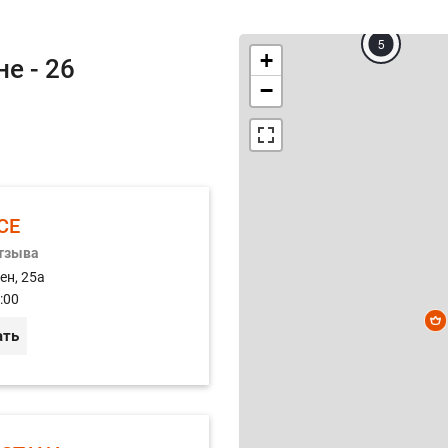
5
+
е - 26
−
CE
отзыва
ен, 25а
:00
ать