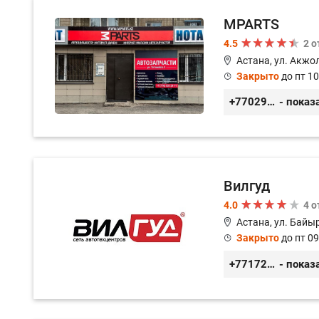
MPARTS
4.5
2 
Астана, ул. Акжол
Закрыто
до пт 10
+77029352979
- показ
Вилгуд
4.0
4 
Астана, ул. Байы
Закрыто
до пт 09
+77172978380
- показ