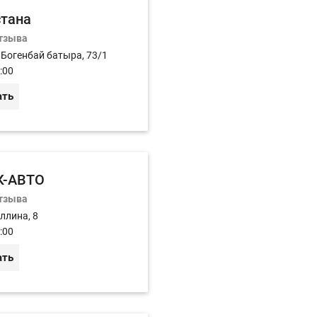
стана
отзыва
 Богенбай батыра, 73/1
:00
ать
К-АВТО
отзыва
ллина, 8
:00
ать