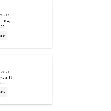
отзыва
, 18 А/3
:00
ать
отзыва
ркум, 19
:00
ать