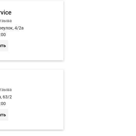
rvice
отзыва
реулок, 4/2а
:00
ать
отзыва
, 63/2
:00
ать