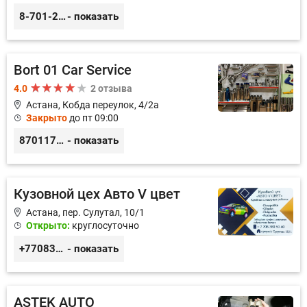
8-701-250-88-00
- показать
Bort 01 Car Service
4.0
2 отзыва
Астана, Кобда переулок, 4/2а
Закрыто
до пт 09:00
87011754444
- показать
Кузовной цех Авто V цвет
Астана, пер. Сулутал, 10/1
Открыто:
круглосуточно
+77083805040
- показать
ASTEK AUTO