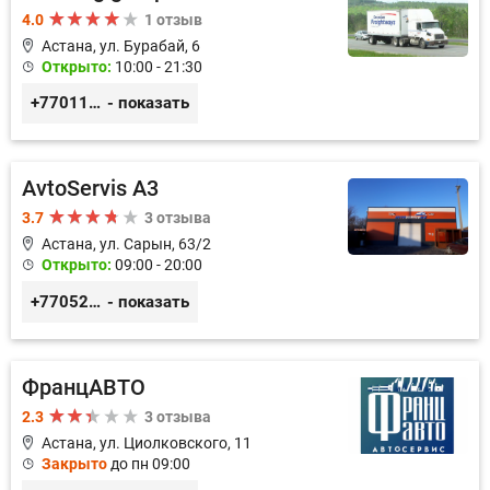
4.0
1 отзыв
Астана, ул. Бурабай, 6
Открыто:
10:00 - 21:30
+77011245925
- показать
AvtoServis A3
3.7
3 отзыва
Астана, ул. Сарын, 63/2
Открыто:
09:00 - 20:00
+77052327760
- показать
ФранцАВТО
2.3
3 отзыва
Астана, ул. Циолковского, 11
Закрыто
до пн 09:00