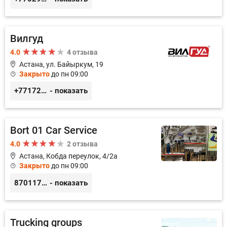
Вилгуд
4.0
4 отзыва
Астана, ул. Байыркум, 19
Закрыто
до пн 09:00
+77172978380
- показать
Bort 01 Car Service
4.0
2 отзыва
Астана, Кобда переулок, 4/2а
Закрыто
до пн 09:00
87011754444
- показать
Trucking groups