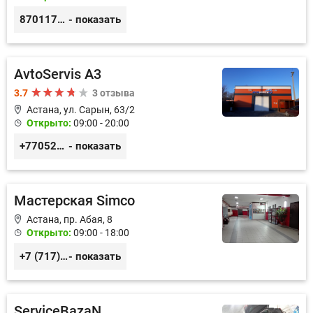
87011754444
- показать
AvtoServis A3
3.7
3 отзыва
Астана, ул. Сарын, 63/2
Открыто:
09:00 - 20:00
+77052327760
- показать
Мастерская Simco
Астана, пр. Абая, 8
Открыто:
09:00 - 18:00
+7 (717) 248-12-39
- показать
ServiceBazaN