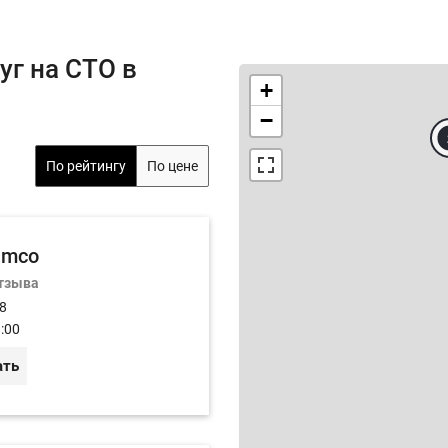
г на СТО в
+
−
По рейтингу
По цене
imco
отзыва
 8
:00
ать