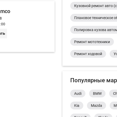
Кузовной ремонт авто (с
imco
Плановое техническое о
 8
:00
Полировка кузова авто
ать
Ремонт мототехники
Ремонт ходовой
У
Популярные мар
Audi
BMW
Ch
Kia
Mazda
M