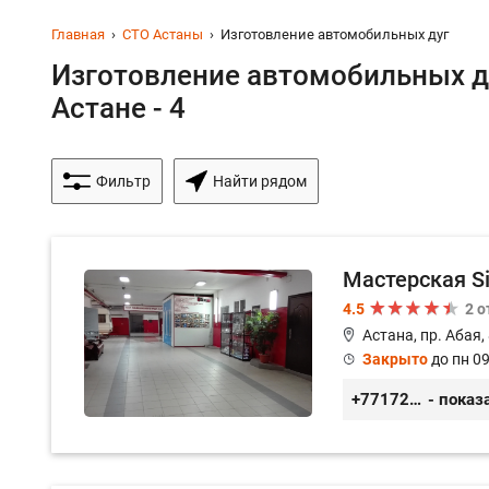
Главная
СТО Астаны
Изготовление автомобильных дуг
Изготовление автомобильных ду
Астане - 4
Фильтр
Найти рядом
Мастерская S
4.5
2 
Астана, пр. Абая,
Закрыто
до пн 09
+77172481239
- показ