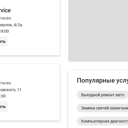
rvice
отзыва
реулок, 4/2а
18:00
ать
Популярные усл
отзыва
ковского, 11
Выездной ремонт авто
:00
ать
Замена свечей зажиган
Компьютерная диагност