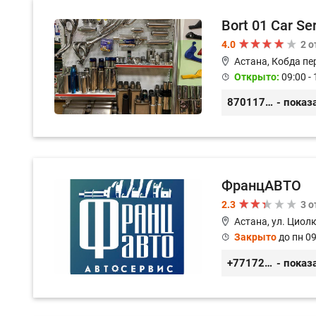
Bort 01 Car Se
4.0
2 
Астана, Кобда пе
Открыто:
09:00 - 
87011754444
- показ
ФранцАВТО
2.3
3 
Астана, ул. Циол
Закрыто
до пн 09
+77172541601
- показ