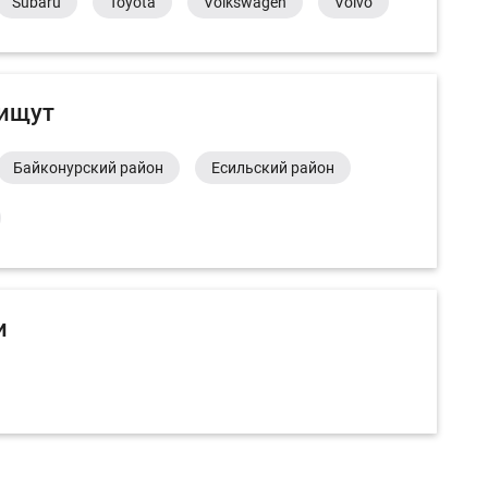
Subaru
Toyota
Volkswagen
Volvo
 ищут
Байконурский район
Есильский район
и