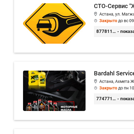
СТО-Сервис "Ж
Астана, ул. Магж
Закрыто
до вс 09
87781117885
- показ
Bardahl Servic
Астана, Ахмета 
Закрыто
до пн 10
77477104703
- показ