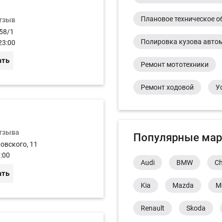
Плановое техническое о
отзыв
 58/1
Полировка кузова авто
23:00
ать
Ремонт мототехники
Ремонт ходовой
У
отзыва
Популярные мар
ковского, 11
:00
Audi
BMW
Ch
ать
Kia
Mazda
M
Renault
Skoda