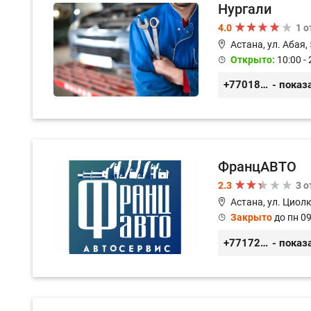
Нургали
4.0
1 
Астана, ул. Абая,
Открыто:
10:00 - 
+77018150536
- показ
ФранцАВТО
2.3
3 
Астана, ул. Циол
Закрыто
до пн 09
+77172541601
- показ