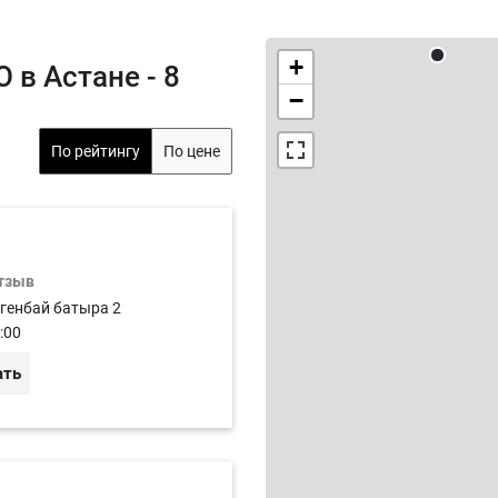
+
 в Астане - 8
−
По рейтингу
По цене
отзыв
огенбай батыра 2
:00
ать