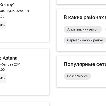
етiсу"
ана Жумабаева, 13
:00
В каких районах
ать
Алматинский район
Сарыаркинский район
e Astana
Популярные сет
Жубанова 23/1
:00
Bosch Service
ать