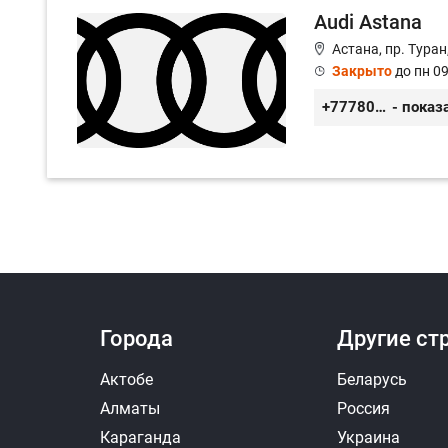
Audi Astana
Астана, пр. Туран
Закрыто
до пн 09
+77780189809
- показ
Города
Другие ст
Актобе
Беларусь
Алматы
Россия
Караганда
Украина