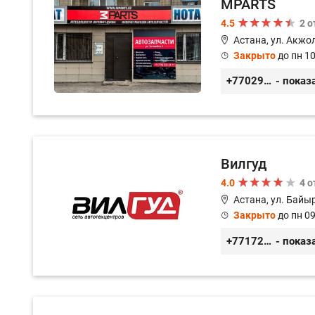
MPARTS
4.5
2 
Астана, ул. Акжол
Закрыто
до пн 10
+77029352979
- показ
Вилгуд
4.0
4 
Астана, ул. Байы
Закрыто
до пн 09
+77172978380
- показ