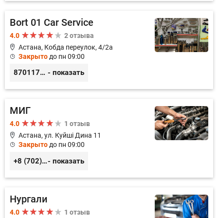
Bort 01 Car Service
4.0
2 отзыва
Астана, Кобда переулок, 4/2а
Закрыто
до пн 09:00
87011754444
- показать
МИГ
4.0
1 отзыв
Астана, ул. Кyйшi Дина 11
Закрыто
до пн 09:00
+8 (702) 303-65-93, +8 (701) 749-39-24, +8 (7172) 35-38-94
- показать
Нургали
4.0
1 отзыв