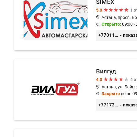
SIMEX
5.0
1 
Астана, просп. Б
Открыто:
09:00 - 
+77011248780
- показ
Вилгуд
4.0
4 
Астана, ул. Байы
Закрыто
до пн 09
+77172978380
- показ