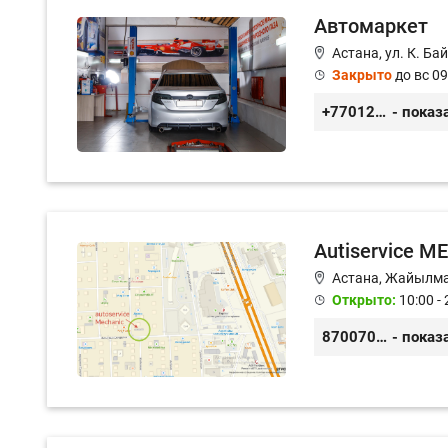
Автомаркет
Астана, ул. К. Ба
Закрыто
до вс 09
+77012976565
- показ
Autiservice 
Астана, Жайылма
Открыто:
10:00 - 
87007001323
- показ