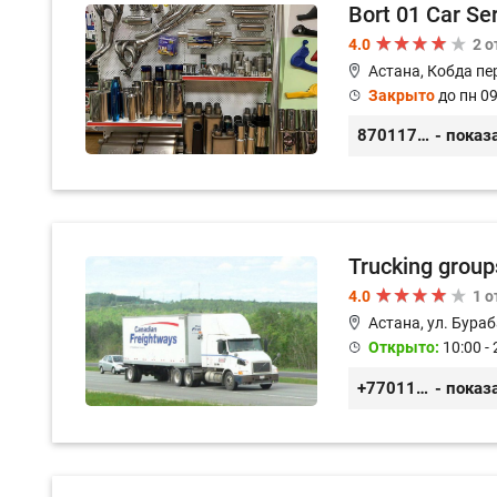
Bort 01 Car Se
4.0
2 
Астана, Кобда пе
Закрыто
до пн 09
87011754444
- показ
Trucking group
4.0
1 
Астана, ул. Бураб
Открыто:
10:00 - 
+77011245925
- показ