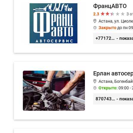
ФранцАВТО
2.3
3 
Астана, ул. Циол
Закрыто
до пн 09
+77172541601
- показ
Ерлан автосе
Астана, Богенбай
Открыто:
09:00 - 
87074312868
- показ