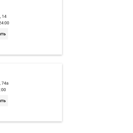
, 14
24:00
ать
, 74a
:00
ать