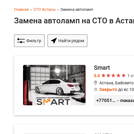
Главная
СТО Астаны
Замена автоламп
Замена автоламп на СТО в Астан
Фильтр
Найти рядом
Smart
5.0
1 
Астана, Байсеито
Закрыто
до вс 10
+77051092269
- показ