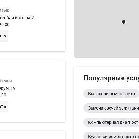
отзыв
огенбай батыра 2
20:00
ать
Популярные усл
отзыва
ркум, 19
Выездной ремонт авто
:00
ать
Замена свечей зажиган
Компьютерная диагност
Кузовной ремонт авто (с