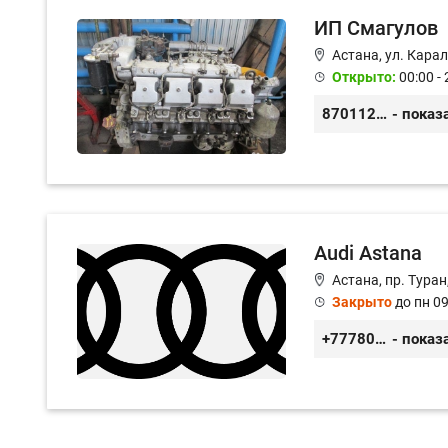
ИП Смагулов
Астана, ул. Карал
Открыто:
00:00 - 
87011245925
- показ
Audi Astana
Астана, пр. Туран
Закрыто
до пн 09
+77780189809
- показ