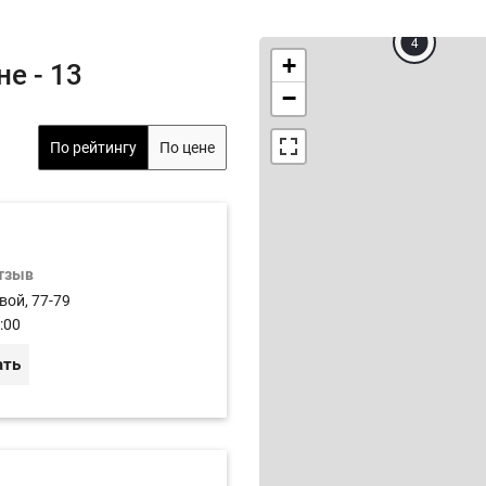
4
+
е - 13
−
По рейтингу
По цене
отзыв
вой, 77-79
:00
ать