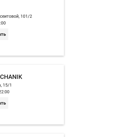
йсеитовой, 101/2
:00
ать
MECHANIK
, 15/1
22:00
ать