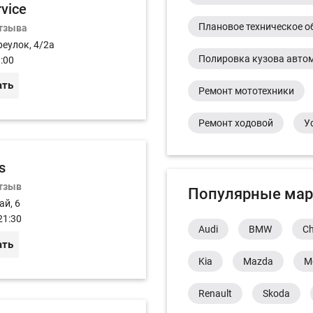
rvice
Плановое техническое о
отзыва
реулок, 4/2а
Полировка кузова авто
:00
ать
Ремонт мототехники
Ремонт ходовой
У
s
отзыв
Популярные мар
ай, 6
21:30
Audi
BMW
Ch
ать
Kia
Mazda
M
Renault
Skoda