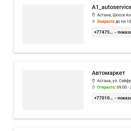
A1_autoservic
Астана, Шоссе Ал
Закрыто
до пн 10
+77475551113
- показ
Автомаркет
Астана, ул. Сейф
Открыто:
09:00 - 
+77010626565
- показ