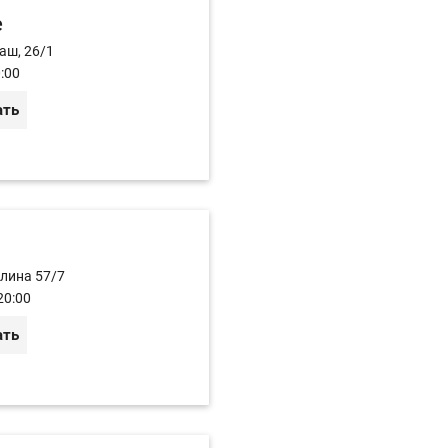
e
аш, 26/1
:00
ать
улина 57/7
20:00
ать