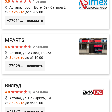
5.0
1 отзыв
Астана, просп. Богенбай батыра 2
Закрыто
до сб 09:00
+77011248780
- показать
MPARTS
4.5
2 отзыва
Астана, ул. Акжол, 18 А/3
Закрыто
до сб 10:00
+77029352979
- показать
Вилгуд
4.0
4 отзыва
Астана, ул. Байыркум, 19
Закрыто
до сб 09:00
+77172978380
- показать