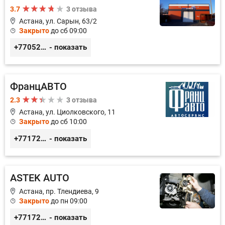
3.7
3 отзыва
Астана, ул. Сарын, 63/2
Закрыто
до сб 09:00
+77052327760
- показать
ФранцАВТО
2.3
3 отзыва
Астана, ул. Циолковского, 11
Закрыто
до сб 10:00
+77172541601
- показать
ASTEK AUTO
Астана, пр. Тлендиева, 9
Закрыто
до пн 09:00
+77172944444
- показать