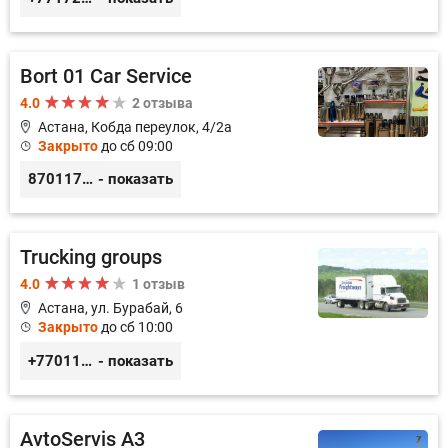
Bort 01 Car Service
4.0
2 отзыва
Астана, Кобда переулок, 4/2а
Закрыто
до сб 09:00
87011754444
- показать
Trucking groups
4.0
1 отзыв
Астана, ул. Бурабай, 6
Закрыто
до сб 10:00
+77011245925
- показать
AvtoServis A3