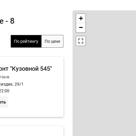
+
 - 8
−
По рейтингу
По цене
нт "Кузовной 545"
отзыв
сиздик, 29/1
22:00
ать