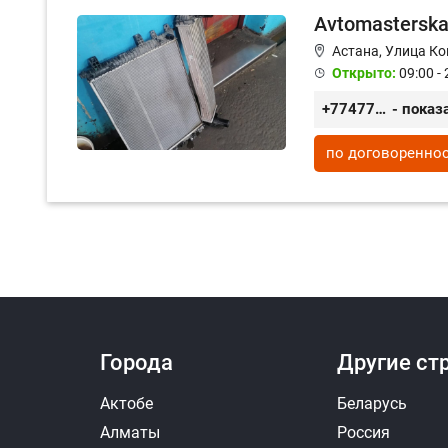
Avtomastersk
Астана, Улица Ко
Открыто:
09:00 - 
+77477024715
- показ
по договоренно
Города
Другие ст
Актобе
Беларусь
Алматы
Россия