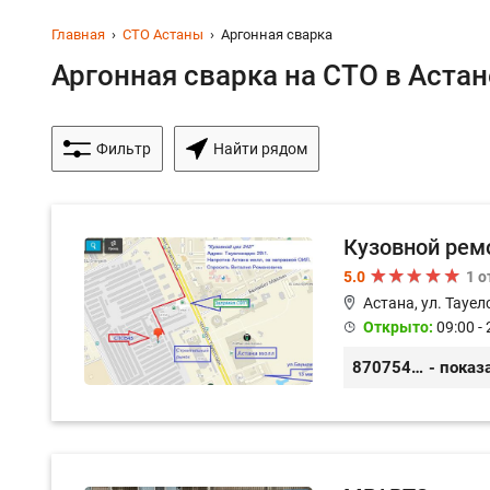
Главная
СТО Астаны
Аргонная сварка
Аргонная сварка на СТО в Астане
Фильтр
Найти рядом
Кузовной ремо
5.0
1 
Астана, ул. Тауел
Открыто:
09:00 - 
87075457500
- показ