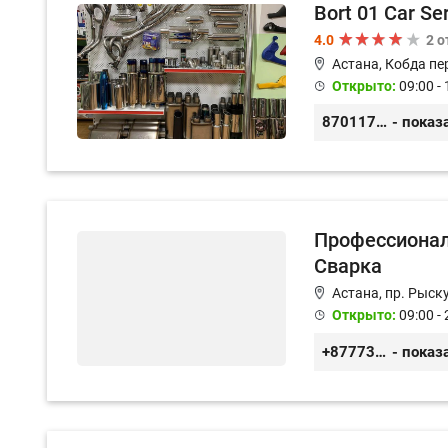
Bort 01 Car Se
4.0
2 
Астана, Кобда пе
Открыто:
09:00 - 
87011754444
- показ
Профессионал
Сварка
Астана, пр. Рыск
Открыто:
09:00 - 
+87773563733
- показ