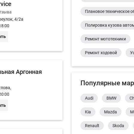
rvice
Плановое техническое о
отзыва
реулок, 4/2а
Полировка кузова авто
18:00
ать
Ремонт мототехники
Ремонт ходовой
У
ьная Аргонная
Популярные мар
улова,
20:00
Audi
BMW
Ch
ать
Kia
Mazda
M
Renault
Skoda