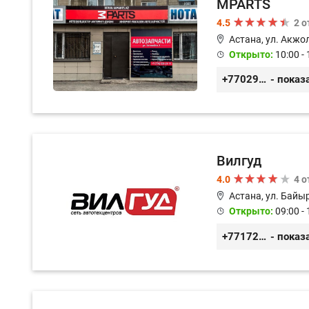
MPARTS
4.5
2 
Астана, ул. Акжол
Открыто:
10:00 - 
+77029352979
- показ
Вилгуд
4.0
4 
Астана, ул. Байы
Открыто:
09:00 - 
+77172978380
- показ