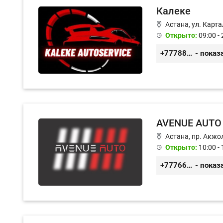
Калеке
Астана, ул. Карт
Открыто:
09:00 - 
+77788424140
- показ
AVENUE AUTO
Астана, пр. Акжол
Открыто:
10:00 - 
+77766857788
- показ