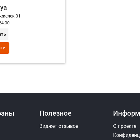
aya
кжелек 31
24:00
ать
сти
раны
Полезное
Информ
Виджет отзывов
О проекте
Конфиденц