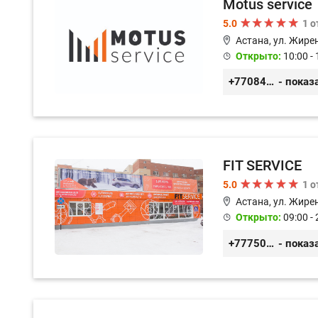
Motus service
5.0
1 
Астана, ул. Жире
Открыто:
10:00 - 
+77084253724
- показ
FIT SERVICE
5.0
1 
Астана, ул. Жирен
Открыто:
09:00 - 
+77750070775
- показ