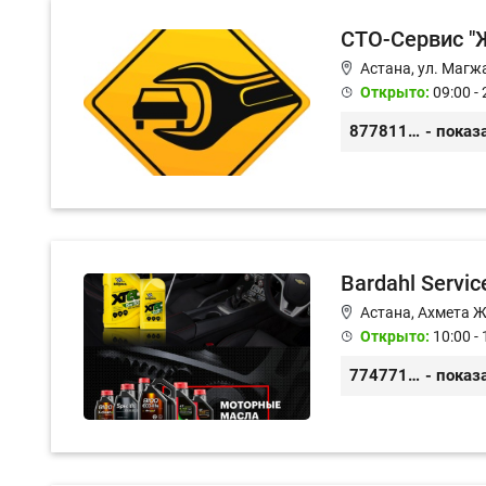
СТО-Сервис "Ж
Астана, ул. Магж
Открыто:
09:00 - 
87781117885
- показ
Bardahl Servic
Астана, Ахмета 
Открыто:
10:00 - 
77477104703
- показ