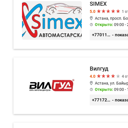
SIMEX
5.0
1 
Астана, просп. Б
Открыто:
09:00 - 
+77011248780
- показ
Вилгуд
4.0
4 
Астана, ул. Байы
Открыто:
09:00 - 
+77172978380
- показ