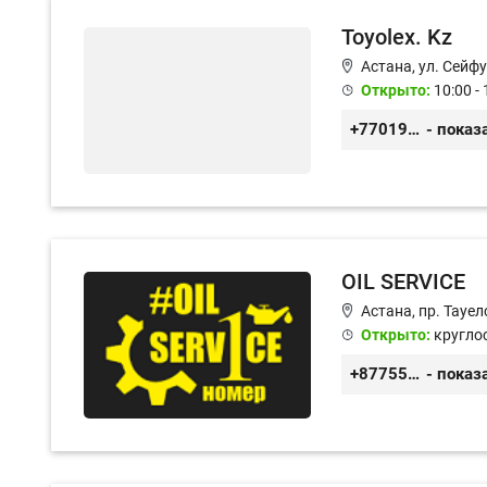
Toyolex. Kz
Астана, ул. Сейфу
Открыто:
10:00 - 
+77019605032
- показ
OIL SERVICE
Астана, пр. Тауе
Открыто:
кругло
+87755511396
- показ