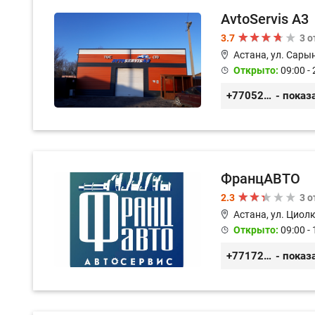
AvtoServis A3
3.7
3 
Астана, ул. Сарын
Открыто:
09:00 - 
+77052327760
- показ
ФранцАВТО
2.3
3 
Астана, ул. Циол
Открыто:
09:00 - 
+77172541601
- показ