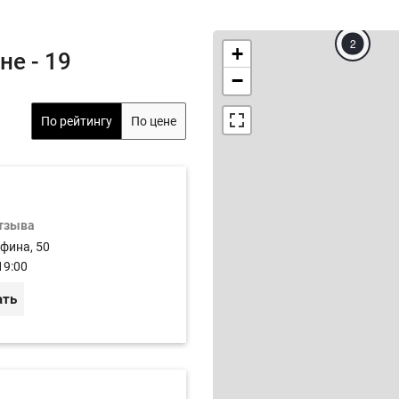
2
+
е - 19
−
По рейтингу
По цене
отзыва
афина, 50
19:00
ать