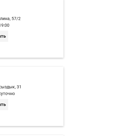
лина, 57/2
19:00
ать
лсыздык, 31
суточно
ать