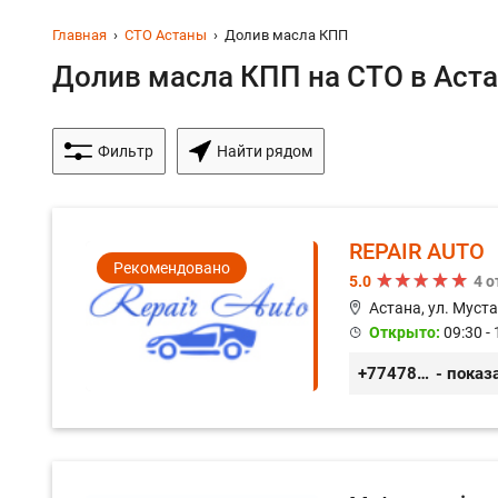
Главная
СТО Астаны
Долив масла КПП
Долив масла КПП на СТО в Астан
Фильтр
Найти рядом
REPAIR AUTO
Рекомендовано
5.0
4 
Астана, ул. Муст
Открыто:
09:30 - 
+77478040784
- показ