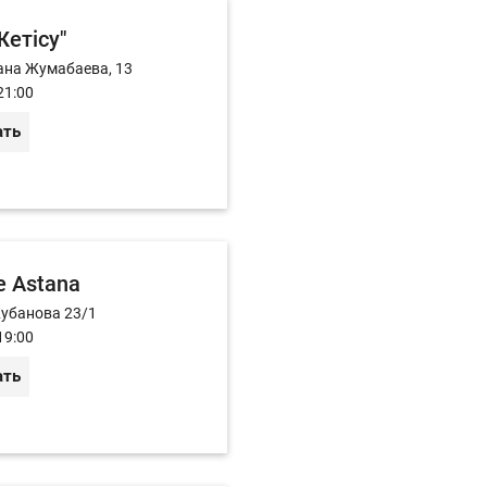
етiсу"
ана Жумабаева, 13
21:00
ать
e Astana
Жубанова 23/1
19:00
ать