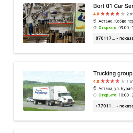
Bort 01 Car Se
4.0
2 
Астана, Кобда пе
Открыто:
09:00 - 
87011754444
- показ
Trucking group
4.0
1 
Астана, ул. Бураб
Открыто:
10:00 - 
+77011245925
- показ