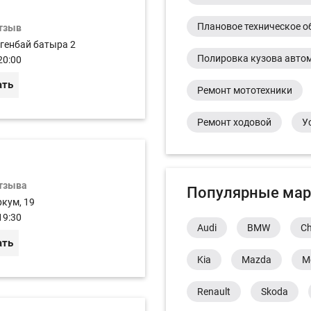
Плановое техническое о
отзыв
огенбай батыра 2
Полировка кузова авто
20:00
ать
Ремонт мототехники
Ремонт ходовой
У
отзыва
Популярные мар
ркум, 19
19:30
Audi
BMW
Ch
ать
Kia
Mazda
M
Renault
Skoda