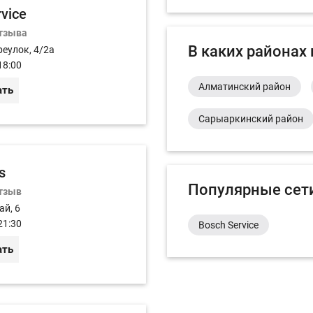
rvice
отзыва
В каких районах
реулок, 4/2а
18:00
Алматинский район
ать
Сарыаркинский район
s
Популярные сет
отзыв
ай, 6
21:30
Bosch Service
ать