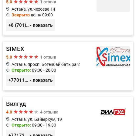
5.0
1 отзыв
Астана, ул.чехоева 14
Закрыто
до пн 09:00
+8 (701) 126-40-74, +8 (777) 308-15-98
- показать
SIMEX
5.0
1 отзыв
Астана, просп. Богенбай батыра 2
Открыто:
09:00 - 20:00
+77011248780
- показать
Вилгуд
4.0
4 отзыва
Астана, ул. Байыркум, 19
Открыто:
09:00 - 19:30
+77172978380
- показать