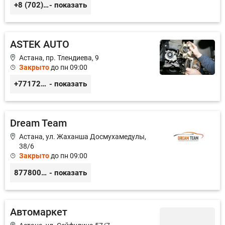
+8 (702) 441-80-80 Hуслан
- показать
ASTEK AUTO
Астана, пр. Тлендиева, 9
Закрыто
до пн 09:00
+77172944444
- показать
Dream Team
Астана, ул. Жаханша Досмухамедулы,
38/6
Закрыто
до пн 09:00
87780008628
- показать
Автомаркет