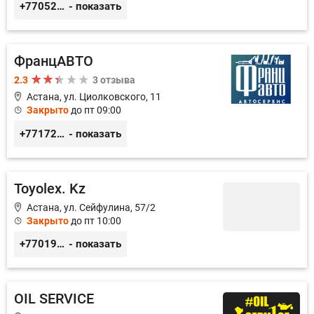
+77052327760
- показать
ФранцАВТО
2.3
3 отзыва
Астана, ул. Циолковского, 11
Закрыто
до пт 09:00
+77172541601
- показать
Toyolex. Kz
Астана, ул. Сейфулина, 57/2
Закрыто
до пт 10:00
+77019605032
- показать
OIL SERVICE