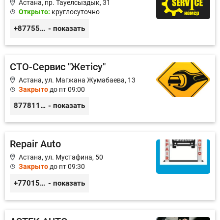
Астана, пр. Тауелсыздык, 31
Открыто:
круглосуточно
+87755511396
- показать
СТО-Сервис "Жетiсу"
Астана, ул. Магжана Жумабаева, 13
Закрыто
до пт 09:00
87781117885
- показать
Repair Auto
Астана, ул. Мустафина, 50
Закрыто
до пт 09:30
+77015375738
- показать