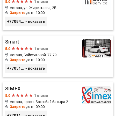
5.0
1 отзыв
Астана, ул. Жирентаева, 2Б
Закрыто
до пт 10:00
+77084253724
- показать
Smart
5.0
1 отзыв
Астана, Байсеитовой, 77-79
Закрыто
до пт 10:00
+77051092269
- показать
SIMEX
5.0
1 отзыв
Астана, просп. Богенбай батыра 2
Закрыто
до пт 09:00
+77011248780
- показать